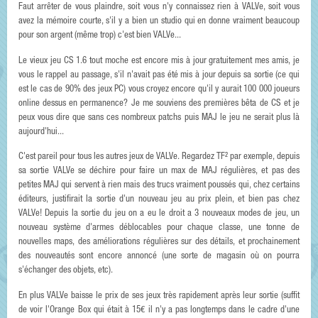
Faut arrêter de vous plaindre, soit vous n'y connaissez rien à VALVe, soit vous
avez la mémoire courte, s'il y a bien un studio qui en donne vraiment beaucoup
pour son argent (même trop) c'est bien VALVe...
Le vieux jeu CS 1.6 tout moche est encore mis à jour gratuitement mes amis, je
vous le rappel au passage, s'il n'avait pas été mis à jour depuis sa sortie (ce qui
est le cas de 90% des jeux PC) vous croyez encore qu'il y aurait 100 000 joueurs
online dessus en permanence? Je me souviens des premières bêta de CS et je
peux vous dire que sans ces nombreux patchs puis MAJ le jeu ne serait plus là
aujourd'hui...
C'est pareil pour tous les autres jeux de VALVe. Regardez TF² par exemple, depuis
sa sortie VALVe se déchire pour faire un max de MAJ régulières, et pas des
petites MAJ qui servent à rien mais des trucs vraiment poussés qui, chez certains
éditeurs, justifirait la sortie d'un nouveau jeu au prix plein, et bien pas chez
VALVe! Depuis la sortie du jeu on a eu le droit a 3 nouveaux modes de jeu, un
nouveau système d'armes déblocables pour chaque classe, une tonne de
nouvelles maps, des améliorations régulières sur des détails, et prochainement
des nouveautés sont encore annoncé (une sorte de magasin où on pourra
s'échanger des objets, etc).
En plus VALVe baisse le prix de ses jeux très rapidement après leur sortie (suffit
de voir l'Orange Box qui était à 15€ il n'y a pas longtemps dans le cadre d'une