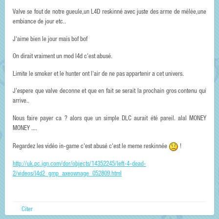
Valve se fout de notre gueule,un L4D reskinné avec juste des arme de mélée,une
embiance de jour etc..
J'aime bien le jour mais bof bof
On dirait vraiment un mod l4d c'est abusé.
Limite le smoker et le hunter ont l'air de ne pas appartenir a cet univers.
J'espere que valve deconne et que en fait se serait la prochain gros contenu qui
arrive..
Nous faire payer ca ? alors que un simple DLC aurait été pareil. alal MONEY
MONEY ....
Regardez les vidéo in-game c'est abusé c'est le meme reskinnée
!
http://uk.pc.ign.com/dor/objects/14352245/left-4-dead-
2/videos/l4d2_gmp_axeownage_052809.html
Citer