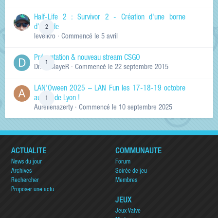
Half-Life 2 : Survivor 2 - Création d'une borne
d'arcade
2
levelkro
· Commencé
le 5 avril
Présentation & nouveau stream CSGO
1
Dr.KinSlayeR
· Commencé
le 22 septembre 2015
LAN'Oween 2025 – LAN Fun les 17-18-19 octobre
au sud de Lyon !
1
Aurelienazerty
· Commencé
le 10 septembre 2025
ACTUALITÉ
COMMUNAUTÉ
News du jour
Forum
Archives
Soirée de jeu
Rechercher
Membres
Proposer une actu
JEUX
Jeux Valve