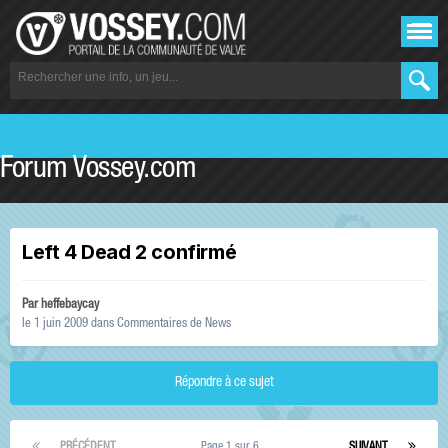
Forum Vossey.com
Left 4 Dead 2 confirmé
Par
heffebaycay
le 1 juin 2009
dans
Commentaires de News
Répondre à ce sujet
PRÉCÉDENT
Page 1 sur 6
SUIVANT