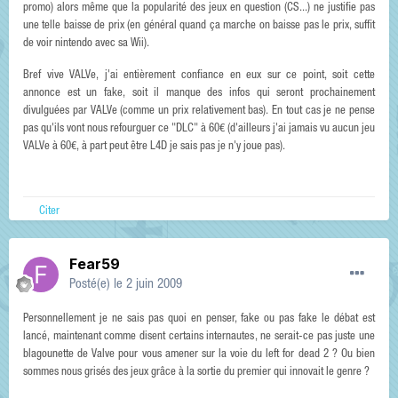
promo) alors même que la popularité des jeux en question (CS...) ne justifie pas
une telle baisse de prix (en général quand ça marche on baisse pas le prix, suffit
de voir nintendo avec sa Wii).
Bref vive VALVe, j'ai entièrement confiance en eux sur ce point, soit cette
annonce est un fake, soit il manque des infos qui seront prochainement
divulguées par VALVe (comme un prix relativement bas). En tout cas je ne pense
pas qu'ils vont nous refourguer ce "DLC" à 60€ (d'ailleurs j'ai jamais vu aucun jeu
VALVe à 60€, à part peut être L4D je sais pas je n'y joue pas).
Citer
Fear59
Posté(e)
le 2 juin 2009
Personnellement je ne sais pas quoi en penser, fake ou pas fake le débat est
lancé, maintenant comme disent certains internautes, ne serait-ce pas juste une
blagounette de Valve pour vous amener sur la voie du left for dead 2 ? Ou bien
sommes nous grisés des jeux grâce à la sortie du premier qui innovait le genre ?