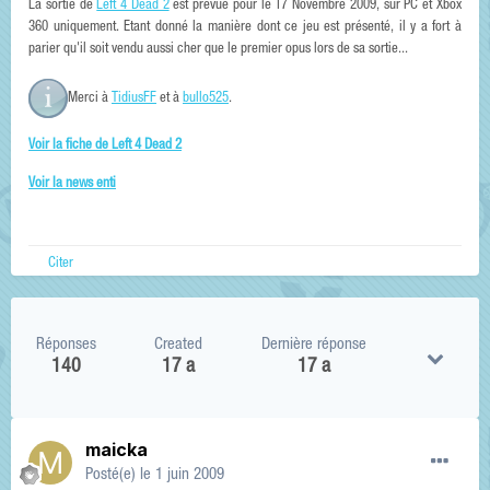
La sortie de
Left 4 Dead 2
est prévue pour le 17 Novembre 2009, sur PC et Xbox
360 uniquement. Etant donné la manière dont ce jeu est présenté, il y a fort à
parier qu'il soit vendu aussi cher que le premier opus lors de sa sortie...
Merci à
TidiusFF
et à
bullo525
.
Voir la fiche de Left 4 Dead 2
Voir la news enti
Citer
Réponses
Created
Dernière réponse
140
17 a
17 a
maicka
Posté(e)
le 1 juin 2009