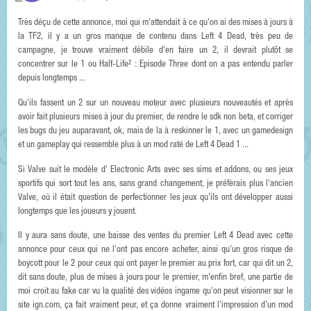
Très déçu de cette annonce, moi qui m'attendait à ce qu'on ai des mises à jours à
la TF2, il y a un gros manque de contenu dans Left 4 Dead, très peu de
campagne, je trouve vraiment débile d'en faire un 2, il devrait plutôt se
concentrer sur le 1 ou Half-Life² : Episode Three dont on a pas entendu parler
depuis longtemps ...
Qu'ils fassent un 2 sur un nouveau moteur avec plusieurs nouveautés et après
avoir fait plusieurs mises à jour du premier, de rendre le sdk non beta, et corriger
les bugs du jeu auparavant, ok, mais de la à reskinner le 1, avec un gamedesign
et un gameplay qui ressemble plus à un mod raté de Left 4 Dead 1 ...
Si Valve suit le modèle d' Electronic Arts avec ses sims et addons, ou ses jeux
sportifs qui sort tout les ans, sans grand changement, je préfèrais plus l'ancien
Valve, où il était question de perfectionner les jeux qu'ils ont développer aussi
longtemps que les joueurs y jouent.
Il y aura sans doute, une baisse des ventes du premier Left 4 Dead avec cette
annonce pour ceux qui ne l'ont pas encore acheter, ainsi qu'un gros risque de
boycott pour le 2 pour ceux qui ont payer le premier au prix fort, car qui dit un 2,
dit sans doute, plus de mises à jours pour le premier, m'enfin bref, une partie de
moi croit au fake car vu la qualité des vidéos ingame qu'on peut visionner sur le
site ign.com, ça fait vraiment peur, et ça donne vraiment l'impression d'un mod