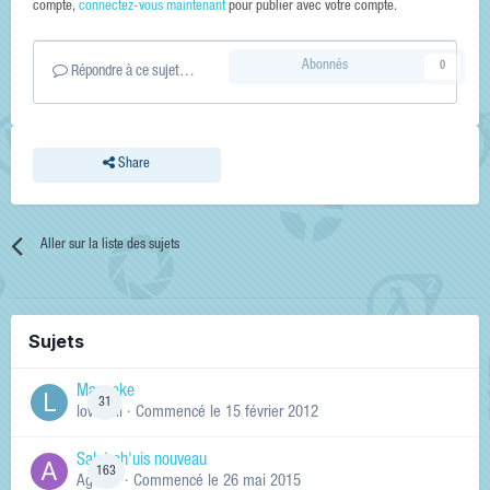
compte,
connectez-vous maintenant
pour publier avec votre compte.
Abonnés
0
Répondre à ce sujet…
Share
Aller sur la liste des sujets
Sujets
Manneke
31
lowskill
· Commencé
le 15 février 2012
Salut ch'uis nouveau
163
Ag0Nie
· Commencé
le 26 mai 2015