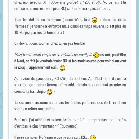
Chez moi avec un XP 1800+ une gforce4 ti 4200 et 640 Mo de ram ( la
ram compte énormément pour RO) ca tourne mais pas terrible :/
Tous les détails au minimum ( donc c'est laid
) dans les maps
"fermées" je tourne a 40/50fps mais dans les maps ouvertes c'est plus du
10-30 fps ( parfois ca tombe a 5 )
Ca devrait donc tourner chez toi en pas terrible
Mais bon il serait temps de se refaire une config là
=> oui, peut-être
à Noel, en fait je voudrais tester RO et les mods source pour voir si ca vaut
le coup... apparemment oui...
Au niveau du gameplay , RO c'est du bonheur. Au début on a du mal à
viser tout ça , particulièrement les cibles lointaines ( oui faut prendre en
compte la ballistique
)
Tu vas aimer assuremment mais les faibles performances de ta machine
vont t'en retirer une partie.
Bref moi j'ai adhéré et acheté le jeu cet été, les graphismes et les fps
c'est pas le plus important ^^[/quotemsg]
Il pèse combien RO ? parce que je suis au 512k...