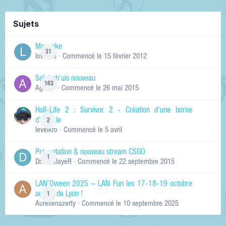
Sujets
Manneke
31
lowskill
· Commencé
le 15 février 2012
Salut ch'uis nouveau
163
Ag0Nie
· Commencé
le 26 mai 2015
Half-Life 2 : Survivor 2 - Création d'une borne
d'arcade
2
levelkro
· Commencé
le 5 avril
Présentation & nouveau stream CSGO
1
Dr.KinSlayeR
· Commencé
le 22 septembre 2015
LAN'Oween 2025 – LAN Fun les 17-18-19 octobre
au sud de Lyon !
1
Aurelienazerty
· Commencé
le 10 septembre 2025