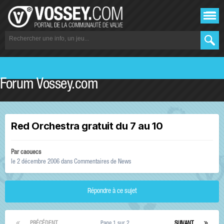
Forum Vossey.com
Red Orchestra gratuit du 7 au 10
Par
caouecs
le 2 décembre 2006
dans
Commentaires de News
Répondre à ce sujet
PRÉCÉDENT
Page 1 sur 2
SUIVANT