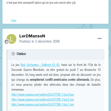
n'est pas très amusant! (alors qu'un jeu est cencé etre çà)
Citer
LorDMansoN
Posté(e)
le 3 décembre 2006
Citation
Le jeu
Red Orchestra : Ostfront 41-45
, basé sur le front de l'Est de la
Seconde Guerre Mondiale, va être gratuit du jeudi 7 au dimanche 10
décembre. Un long week-end est donc proposé afin de découvrir un jeu
qui change du
sempiternel conflit américains contre allemands.
De plus,
ici vous pourrez piloter des véhicules dans des champs de bataille
immenses.
http://www.vossey.com/gallery2/d/37792-1/pic4.jpg
http://www.vossey.com/gallery2/d/37789-1/pic2.jpg
http://www.vossey.com/gallery2/d/37786-1/pic1.jpg