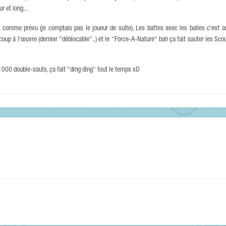
r et long...
comme prévu (je comptais pas le joueur de suite). Les battes avec les balles c'est as
eaucoup à l'œuvre (dernier "déblocable"..) et le "Force-A-Nature" bah ça fait sauter les Sco
1000 double-sauts, ça fait "ding ding" tout le temps xD