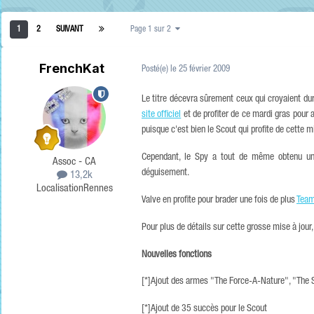
1
2
SUIVANT
Page 1 sur 2
FrenchKat
Posté(e)
le 25 février 2009
Le titre décevra sûrement ceux qui croyaient d
site officiel
et de profiter de ce mardi gras pour a
puisque c'est bien le Scout qui profite de cette
Cependant, le Spy a tout de même obtenu une 
Assoc - CA
déguisement.
13,2k
Localisation
Rennes
Valve en profite pour brader une fois de plus
Team
Pour plus de détails sur cette grosse mise à jour, 
Nouvelles fonctions
[*]Ajout des armes "The Force-A-Nature", "The
[*]Ajout de 35 succès pour le Scout