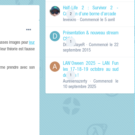
de ma recherche
RECHERCHER LES
Half-Life 2 : Survivor 2 -
RÉSULTATS DANS…
Création d'une borne d'arcade
2
levelkro
· Commencé
le 5 avril
Titres et corps
des contenus
Présentation & nouveau stream
Titres des
CSGO
contenus
1
fausses images pour
leur
Dr.KinSlayeR
· Commencé
le 22
uniquement
 leur théorie est fausse
septembre 2015
LAN'Oween 2025 – LAN Fun
arme prendre avec son
les 17-18-19 octobre au sud
de Lyon !
1
Aurelienazerty
· Commencé
le
10 septembre 2025