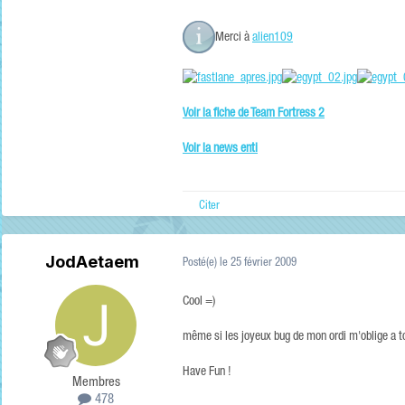
Merci à
alien109
Voir la fiche de Team Fortress 2
Voir la news enti
Citer
JodAetaem
Posté(e)
le 25 février 2009
Cool =)
même si les joyeux bug de mon ordi m'oblige a tou
Have Fun !
Membres
478