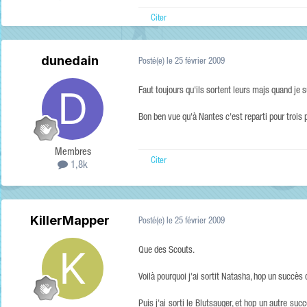
Citer
dunedain
Posté(e)
le 25 février 2009
Faut toujours qu'ils sortent leurs majs quand je 
Bon ben vue qu'à Nantes c'est reparti pour trois p
Membres
Citer
1,8k
KillerMapper
Posté(e)
le 25 février 2009
Que des Scouts.
Voilà pourquoi j'ai sortit Natasha, hop un succè
Puis j'ai sorti le Blutsauger, et hop un autre suc