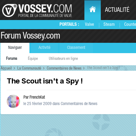
ACTUALITÉ
PORTAILS :
Valve
Steam
Counte
Forum Vossey.com
Naviguer
Activité
Classement
Forums
Équipe
Utilisateurs en ligne
The Scout isn't a Spy !
Accueil
La Communauté
Commentaires de News
The Scout isn't a Spy !
Par
FrenchKat
le 25 février 2009
dans
Commentaires de News