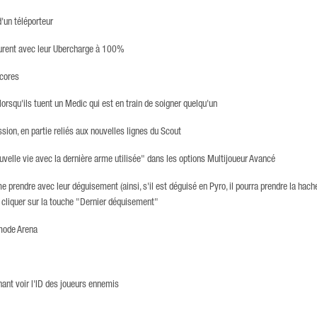
'un téléporteur
eurent avec leur Ubercharge à 100%
scores
orsqu'ils tuent un Medic qui est en train de soigner quelqu'un
ion, en partie reliés aux nouvelles lignes du Scout
elle vie avec la dernière arme utilisée" dans les options Multijoueur Avancé
 prendre avec leur déguisement (ainsi, s'il est déguisé en Pyro, il pourra prendre la hach
 cliquer sur la touche "Dernier déquisement"
mode Arena
ant voir l'ID des joueurs ennemis