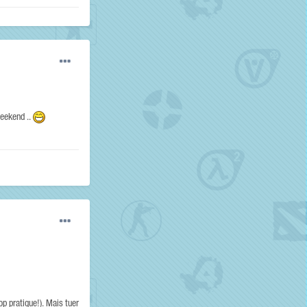
weekend ..
op pratique!). Mais tuer