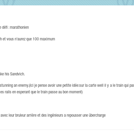
 défi : marathonien
2 h et vous n'aurez que 100 maximum
ake his Sandvich.
unning an enemy.(Ici je pense avoir une petite idée:sur la carte well il y a le train qui pas
es rails en esperant que le train passe au bon moment)
 avec leur bruleur arrière et des ingénieurs a repousser une übercharge