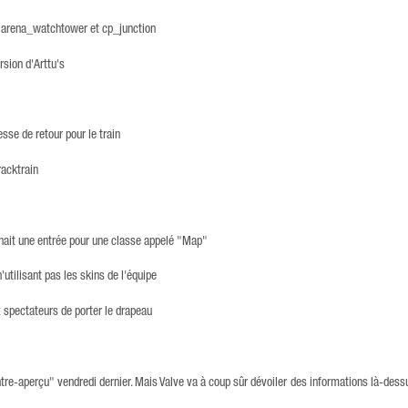
 arena_watchtower et cp_junction
rsion d'Arttu's
esse de retour pour le train
racktrain
ichait une entrée pour une classe appelé "Map"
utilisant pas les skins de l'équipe
x spectateurs de porter le drapeau
re-aperçu" vendredi dernier. Mais Valve va à coup sûr dévoiler des informations là-des