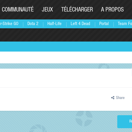
COMMUNAUTÉ
JEUX
TÉLÉCHARGER
A PROPOS
r-Strike GO
Dota 2
Half-Life
Left 4 Dead
Portal
Team Fo
Share
R