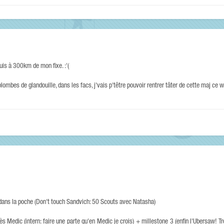
suis à 300km de mon fixe. :'(
lombes de glandouille, dans les facs, j'vais p'têtre pouvoir rentrer tâter de cette maj ce 
s dans la poche (Don't touch Sandvich: 50 Scouts avec Natasha)
cès Medic (intern: faire une parte qu'en Medic je crois) + millestone 3 (enfin l'Ubersaw! Tr