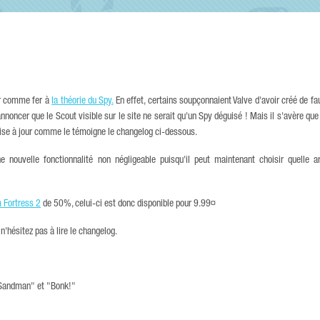
ur comme fer à
la théorie du Spy.
En effet, certains soupçonnaient Valve d'avoir créé de 
nnoncer que le Scout visible sur le site ne serait qu'un Spy déguisé ! Mais il s'avère que
 mise à jour comme le témoigne le changelog ci-dessous.
nouvelle fonctionnalité non négligeable puisqu'il peut maintenant choisir quelle 
 Fortress 2
de 50%, celui-ci est donc disponible pour 9.99¤
n'hésitez pas à lire le changelog.
 Sandman" et "Bonk!"