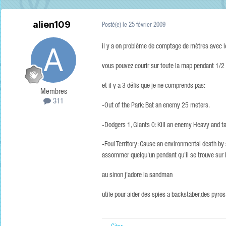
alien109
Posté(e)
le 25 février 2009
il y a on problème de comptage de mètres avec le
vous pouvez courir sur toute la map pendant 1/
et il y a 3 défis que je ne comprends pas:
Membres
311
-Out of the Park: Bat an enemy 25 meters.
-Dodgers 1, Giants 0: Kill an enemy Heavy and t
-Foul Territory: Cause an environmental death by st
assommer quelqu'un pendant qu'il se trouve sur l
au sinon j'adore la sandman
utile pour aider des spies a backstaber,des pyros