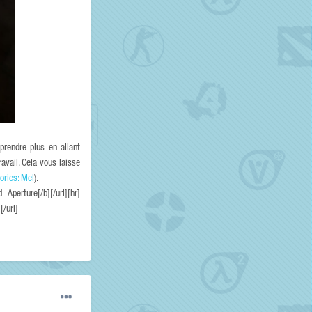
rendre plus en allant
ravail. Cela vous laisse
tories: Mel
).
perture[/b][/url][hr]
/url]