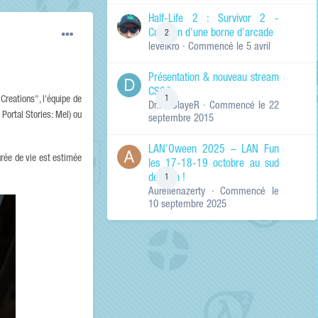
de ma recherche
RECHERCHER LES
Half-Life 2 : Survivor 2 -
RÉSULTATS DANS…
Création d'une borne d'arcade
2
levelkro
· Commencé
le 5 avril
Titres et corps
des contenus
Présentation & nouveau stream
Titres des
CSGO
contenus
1
reations", l'équipe de
Dr.KinSlayeR
· Commencé
le 22
uniquement
Portal Stories: Mel) ou
septembre 2015
LAN'Oween 2025 – LAN Fun
urée de vie est estimée
les 17-18-19 octobre au sud
de Lyon !
1
Aurelienazerty
· Commencé
le
10 septembre 2025