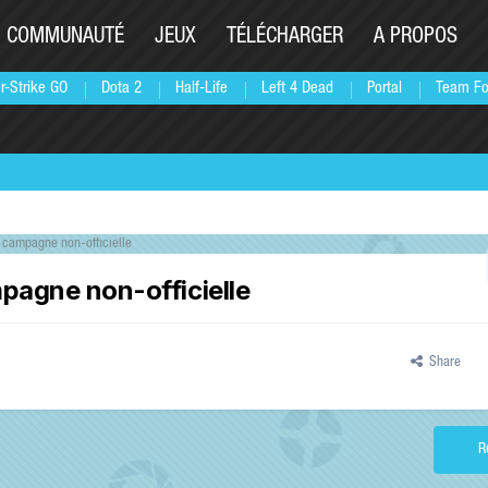
COMMUNAUTÉ
JEUX
TÉLÉCHARGER
A PROPOS
r-Strike GO
Dota 2
Half-Life
Left 4 Dead
Portal
Team Fo
 campagne non-officielle
pagne non-officielle
Share
R