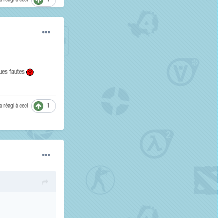
a réagi à ceci
1
ques fautes
a réagi à ceci
1