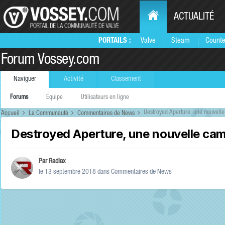
ACTUALITÉ
PORTAILS :
Valve
Steam
Counte
Forum Vossey.com
Naviguer
Activité
Classement
Forums
Équipe
Utilisateurs en ligne
Destroyed Aperture, une nouvelle
Accueil
La Communauté
Commentaires de News
Destroyed Aperture, une nouvelle cam
Par
Radiax
le 13 septembre 2018
dans
Commentaires de News