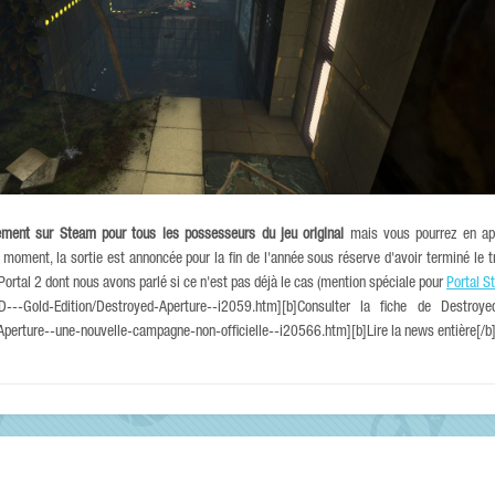
tement sur Steam pour tous les possesseurs du jeu original
mais vous pourrez en app
e moment, la sortie est annoncée pour la fin de l'année sous réserve d'avoir terminé le t
Portal 2 dont nous avons parlé si ce n'est pas déjà le cas (mention spéciale pour
Portal S
---Gold-Edition/Destroyed-Aperture--i2059.htm][b]Consulter la fiche de Destroyed A
rture--une-nouvelle-campagne-non-officielle--i20566.htm][b]Lire la news entière[/b][