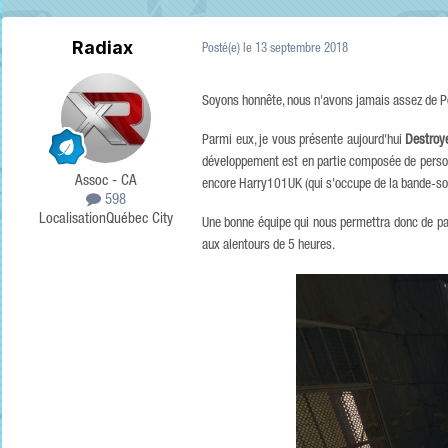
Radiax
Posté(e)
le 13 septembre 2018
Soyons honnête, nous n'avons jamais assez de Por
Parmi eux, je vous présente aujourd'hui
Destroy
développement est en partie composée de personn
Assoc - CA
encore Harry101UK (qui s'occupe de la bande-so
598
Localisation
Québec City
Une bonne équipe qui nous permettra donc de pa
aux alentours de 5 heures.