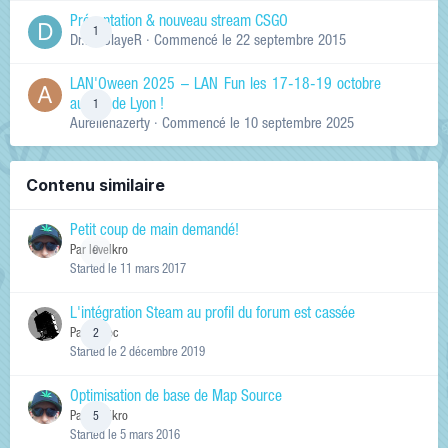
Présentation & nouveau stream CSGO
1
Dr.KinSlayeR
· Commencé
le 22 septembre 2015
LAN'Oween 2025 – LAN Fun les 17-18-19 octobre
au sud de Lyon !
1
Aurelienazerty
· Commencé
le 10 septembre 2025
Contenu similaire
Petit coup de main demandé!
Par
levelkro
0
Started
le 11 mars 2017
L'intégration Steam au profil du forum est cassée
Par
DrDoc
2
Started
le 2 décembre 2019
Optimisation de base de Map Source
Par
levelkro
5
Started
le 5 mars 2016