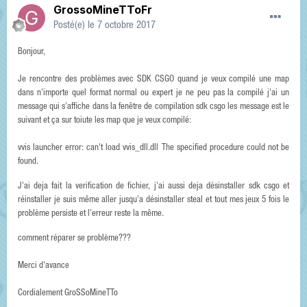
GrossoMineTToFr
Posté(e)
le 7 octobre 2017
Bonjour,
Je rencontre des problèmes avec SDK CSGO quand je veux compilé une map
dans n'importe quel format normal ou expert je ne peu pas la compilé j'ai un
message qui s'affiche dans la fenêtre de compilation sdk csgo les message est le
suivant et ça sur toiute les map que je veux compilé:
vvis launcher error: can't load vvis_dll.dll The specified procedure could not be
found.
J'ai deja fait la verification de fichier, j'ai aussi deja désinstaller sdk csgo et
réinstaller je suis même aller jusqu'a désinstaller steal et tout mes jeux 5 fois le
problème persiste et l'erreur reste la même.
comment réparer se problème???
Merci d'avance
Cordialement GroSSoMineTTo