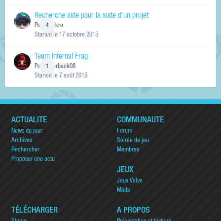
Recherche aide pour la suite d'un projet
Par
levelkro
4
Started
le 17 octobre 2015
Team Infernal Frag
Par
Razorback08
1
Started
le 7 août 2015
ACTUALITÉ
COMMUNAUTÉ
News du jour
Forum
Archives
Soirée de jeu
Rechercher
Membres
Proposer une actu
JEUX
Jeux Valve
Mods
TÉLÉCHARGER
A PROPOS