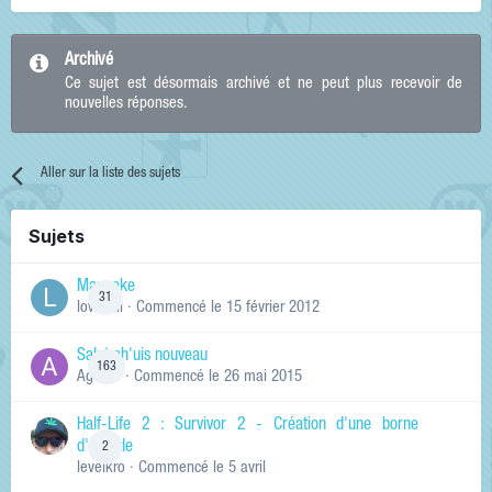
Archivé
Ce sujet est désormais archivé et ne peut plus recevoir de
nouvelles réponses.
Aller sur la liste des sujets
Sujets
Manneke
31
lowskill
· Commencé
le 15 février 2012
Salut ch'uis nouveau
163
Ag0Nie
· Commencé
le 26 mai 2015
Half-Life 2 : Survivor 2 - Création d'une borne
d'arcade
2
levelkro
· Commencé
le 5 avril