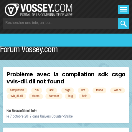
Forum Vossey.com
Problème avec la compilation sdk csgo
vvis-dll.dll not found
compilation
run
sdk
csgo
not
found
vvis.dll
vvis_dll.dll
steam
hammer
bug
help
Par
GrossoMineTToFr
le 7 octobre 2017
dans
Univers Counter-Strike