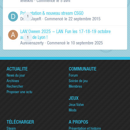
levelkro
· Commencé
le 5 avril
Présentation & nouveau stream CSGO
1
Dr.KinSlayeR
· Commencé
le 22 septembre 2015
LAN'Oween 2025 – LAN Fun les 17-18-19 octobre
au sud de Lyon !
1
Aurelienazerty
· Commencé
le 10 septembre 2025
ACTUALITÉ
COMMUNAUTÉ
News du jour
Forum
Archives
Soirée de jeu
Rechercher
Membres
Proposer une actu
JEUX
Jeux Valve
Mods
TÉLÉCHARGER
A PROPOS
Steam
Présentation et histoire