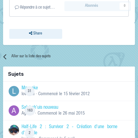
Abonnés
0
Répondre à ce sujet…
Share
Aller sur la liste des sujets
Sujets
Manneke
31
lowskill
· Commencé
le 15 février 2012
Salut ch'uis nouveau
163
Ag0Nie
· Commencé
le 26 mai 2015
Half-Life 2 : Survivor 2 - Création d'une borne
d'arcade
2