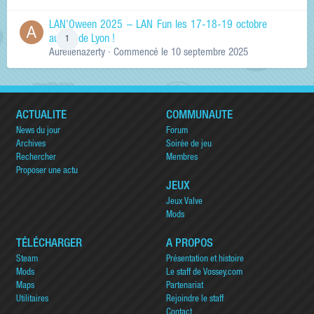
LAN'Oween 2025 – LAN Fun les 17-18-19 octobre
au sud de Lyon !
1
Aurelienazerty
· Commencé
le 10 septembre 2025
ACTUALITÉ
COMMUNAUTÉ
News du jour
Forum
Archives
Soirée de jeu
Rechercher
Membres
Proposer une actu
JEUX
Jeux Valve
Mods
TÉLÉCHARGER
A PROPOS
Steam
Présentation et histoire
Mods
Le staff de Vossey.com
Maps
Partenariat
Utilitaires
Rejoindre le staff
Contact