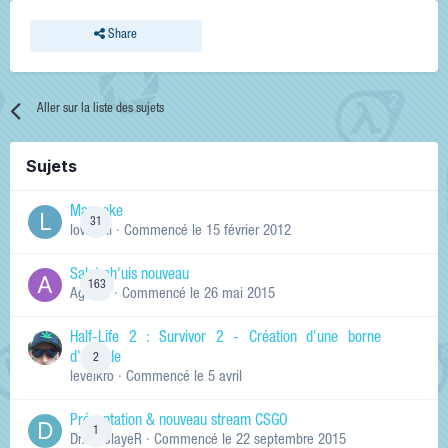
Share
Aller sur la liste des sujets
Sujets
Manneke
31
lowskill
· Commencé
le 15 février 2012
Salut ch'uis nouveau
163
Ag0Nie
· Commencé
le 26 mai 2015
Half-Life 2 : Survivor 2 - Création d'une borne
d'arcade
2
levelkro
· Commencé
le 5 avril
Présentation & nouveau stream CSGO
1
Dr.KinSlayeR
· Commencé
le 22 septembre 2015