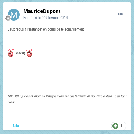
MauriceDupont
Posté(e)
le 26 février 2014
Jeux reçus à l'instant et en cours de téléchargement
Vossey
FUN-FACT : je me suis inscrit sur Vossey le même jour que la création de mon compte Steam... c'est fou !
:vieux:
Citer
1