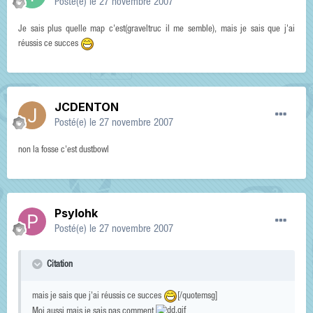
Posté(e)
le 27 novembre 2007
Je sais plus quelle map c'est(graveltruc il me semble), mais je sais que j'ai
réussis ce succes
JCDENTON
Posté(e)
le 27 novembre 2007
non la fosse c'est dustbowl
Psylohk
Posté(e)
le 27 novembre 2007
Citation
mais je sais que j'ai réussis ce succes
[/quotemsg]
Moi aussi mais je sais pas comment