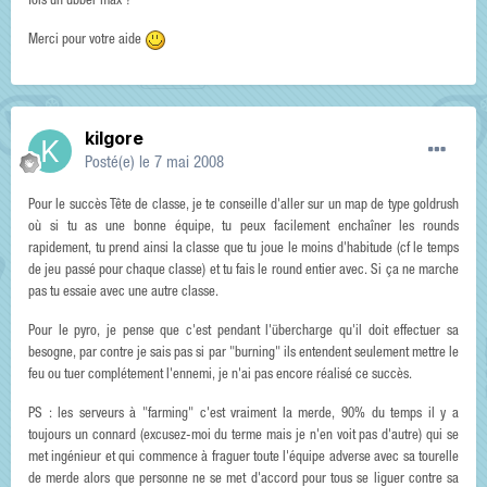
fois un ubber max ?
Merci pour votre aide
kilgore
Posté(e)
le 7 mai 2008
Pour le succès Tête de classe, je te conseille d'aller sur un map de type goldrush
où si tu as une bonne équipe, tu peux facilement enchaîner les rounds
rapidement, tu prend ainsi la classe que tu joue le moins d'habitude (cf le temps
de jeu passé pour chaque classe) et tu fais le round entier avec. Si ça ne marche
pas tu essaie avec une autre classe.
Pour le pyro, je pense que c'est pendant l'übercharge qu'il doit effectuer sa
besogne, par contre je sais pas si par "burning" ils entendent seulement mettre le
feu ou tuer complétement l'ennemi, je n'ai pas encore réalisé ce succès.
PS : les serveurs à "farming" c'est vraiment la merde, 90% du temps il y a
toujours un connard (excusez-moi du terme mais je n'en voit pas d'autre) qui se
met ingénieur et qui commence à fraguer toute l'équipe adverse avec sa tourelle
de merde alors que personne ne se met d'accord pour tous se liguer contre sa