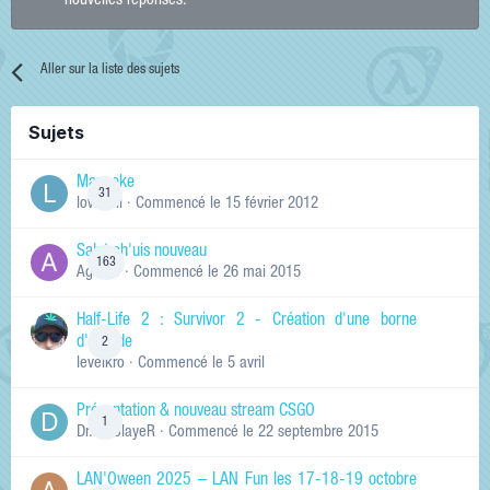
nouvelles réponses.
Aller sur la liste des sujets
Sujets
Manneke
31
lowskill
· Commencé
le 15 février 2012
Salut ch'uis nouveau
163
Ag0Nie
· Commencé
le 26 mai 2015
Half-Life 2 : Survivor 2 - Création d'une borne
d'arcade
2
levelkro
· Commencé
le 5 avril
Présentation & nouveau stream CSGO
1
Dr.KinSlayeR
· Commencé
le 22 septembre 2015
LAN'Oween 2025 – LAN Fun les 17-18-19 octobre