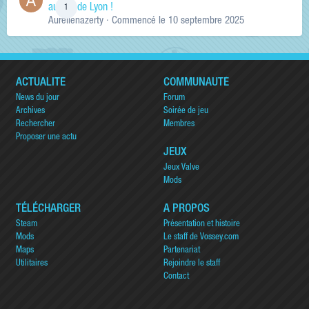
au sud de Lyon !
1
Aurelienazerty
· Commencé
le 10 septembre 2025
ACTUALITÉ
COMMUNAUTÉ
News du jour
Forum
Archives
Soirée de jeu
Rechercher
Membres
Proposer une actu
JEUX
Jeux Valve
Mods
TÉLÉCHARGER
A PROPOS
Steam
Présentation et histoire
Mods
Le staff de Vossey.com
Maps
Partenariat
Utilitaires
Rejoindre le staff
Contact