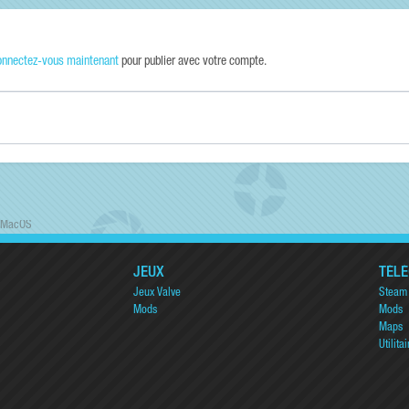
onnectez-vous maintenant
pour publier avec votre compte.
r MacOS
JEUX
TÉL
Jeux Valve
Steam
Mods
Mods
Maps
Utilitai