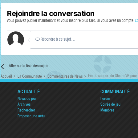
Rejoindre la conversation
Vous pouvez publier maintenant et vous inscrire plus tard. Si vous avez un compte,
c
Répondre à ce sujet…
Aller sur la liste des sujets
Fin du support de Steam VR pou
Accueil
La Communauté
Commentaires de News
ACTUALITÉ
COMMUNAUTÉ
News du jour
Forum
Archives
Soirée de jeu
Rechercher
Membres
Proposer une actu