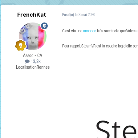
FrenchKat
Posté(e)
le 3 mai 2020
C'est via une
annonce
très succincte que Valve a
Pour rappel, SteamVR est la couche logicielle perm
Assoc - CA
13,2k
Localisation
Rennes