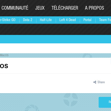
COMMUNAUTÉ
JEUX
TÉLÉCHARGER
A PROPOS
r-Strike GO
Dota 2
Half-Life
Left 4 Dead
Portal
Team Fo
r MacOS
cOS
Share
R