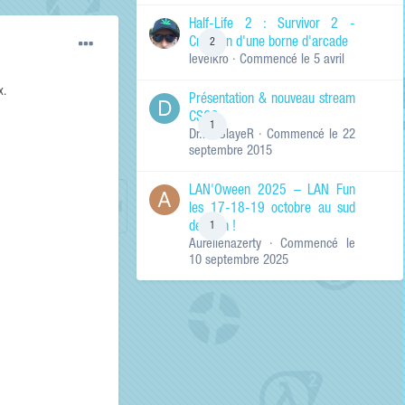
de ma recherche
RECHERCHER LES
Half-Life 2 : Survivor 2 -
RÉSULTATS DANS…
Création d'une borne d'arcade
2
levelkro
· Commencé
le 5 avril
Titres et corps
des contenus
x.
Présentation & nouveau stream
Titres des
CSGO
contenus
1
Dr.KinSlayeR
· Commencé
le 22
uniquement
septembre 2015
LAN'Oween 2025 – LAN Fun
les 17-18-19 octobre au sud
de Lyon !
1
Aurelienazerty
· Commencé
le
10 septembre 2025