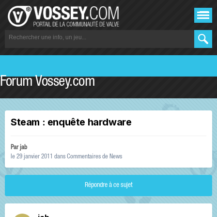
Forum Vossey.com
Steam : enquête hardware
Par
jab
le 29 janvier 2011
dans
Commentaires de News
Répondre à ce sujet