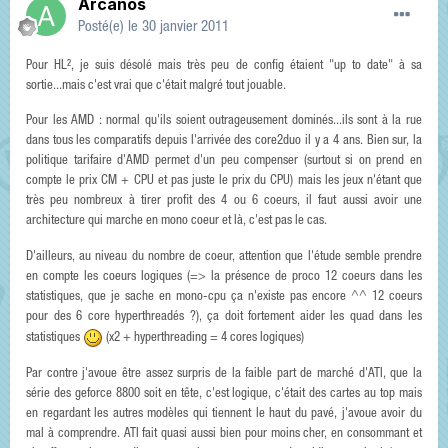
Arcanos
Posté(e)
le 30 janvier 2011
Pour HL², je suis désolé mais très peu de config étaient "up to date" à sa
sortie...mais c'est vrai que c'était malgré tout jouable.
Pour les AMD : normal qu'ils soient outrageusement dominés...ils sont à la rue
dans tous les comparatifs depuis l'arrivée des core2duo il y a 4 ans. Bien sur, la
politique tarifaire d'AMD permet d'un peu compenser (surtout si on prend en
compte le prix CM + CPU et pas juste le prix du CPU) mais les jeux n'étant que
très peu nombreux à tirer profit des 4 ou 6 coeurs, il faut aussi avoir une
architecture qui marche en mono coeur et là, c'est pas le cas.
D'ailleurs, au niveau du nombre de coeur, attention que l'étude semble prendre
en compte les coeurs logiques (=> la présence de proco 12 coeurs dans les
statistiques, que je sache en mono-cpu ça n'existe pas encore ^^ 12 coeurs
pour des 6 core hyperthreadés ?), ça doit fortement aider les quad dans les
statistiques
(x2 + hyperthreading = 4 cores logiques)
Par contre j'avoue être assez surpris de la faible part de marché d'ATI, que la
série des geforce 8800 soit en tête, c'est logique, c'était des cartes au top mais
en regardant les autres modèles qui tiennent le haut du pavé, j'avoue avoir du
mal à comprendre. ATI fait quasi aussi bien pour moins cher, en consommant et