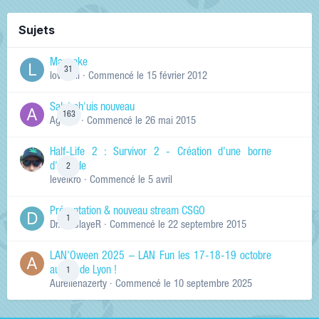
Sujets
Manneke
31
lowskill
· Commencé
le 15 février 2012
Salut ch'uis nouveau
163
Ag0Nie
· Commencé
le 26 mai 2015
Half-Life 2 : Survivor 2 - Création d'une borne
d'arcade
2
levelkro
· Commencé
le 5 avril
Présentation & nouveau stream CSGO
1
Dr.KinSlayeR
· Commencé
le 22 septembre 2015
LAN'Oween 2025 – LAN Fun les 17-18-19 octobre
au sud de Lyon !
1
Aurelienazerty
· Commencé
le 10 septembre 2025