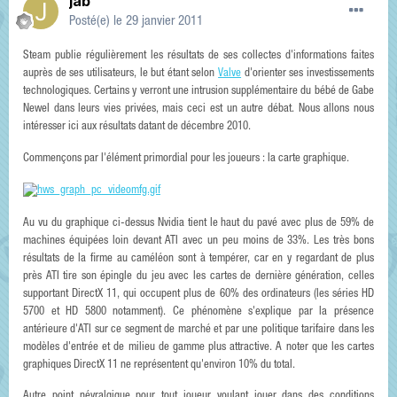
jab
Posté(e)
le 29 janvier 2011
Steam publie régulièrement les résultats de ses collectes d'informations faites
auprès de ses utilisateurs, le but étant selon
Valve
d'orienter ses investissements
technologiques. Certains y verront une intrusion supplémentaire du bébé de Gabe
Newel dans leurs vies privées, mais ceci est un autre débat. Nous allons nous
intéresser ici aux résultats datant de décembre 2010.
Commençons par l'élément primordial pour les joueurs : la carte graphique.
Au vu du graphique ci-dessus Nvidia tient le haut du pavé avec plus de 59% de
machines équipées loin devant ATI avec un peu moins de 33%. Les très bons
résultats de la firme au caméléon sont à tempérer, car en y regardant de plus
près ATI tire son épingle du jeu avec les cartes de dernière génération, celles
supportant DirectX 11, qui occupent plus de 60% des ordinateurs (les séries HD
5700 et HD 5800 notamment). Ce phénomène s'explique par la présence
antérieure d'ATI sur ce segment de marché et par une politique tarifaire dans les
modèles d'entrée et de milieu de gamme plus attractive. A noter que les cartes
graphiques DirectX 11 ne représentent qu'environ 10% du total.
Autre point névralgique pour tout joueur voulant jouer dans des conditions