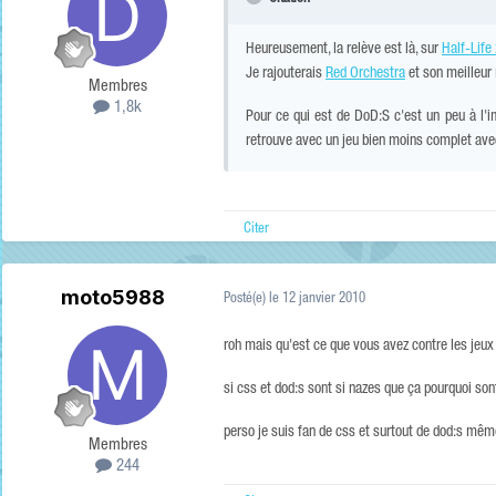
Heureusement, la relève est là, sur
Half-Life
Je rajouterais
Red Orchestra
et son meilleu
Membres
1,8k
Pour ce qui est de DoD:S c'est un peu à l'i
retrouve avec un jeu bien moins complet avec
Citer
moto5988
Posté(e)
le 12 janvier 2010
roh mais qu'est ce que vous avez contre les jeux
si css et dod:s sont si nazes que ça pourquoi sont
perso je suis fan de css et surtout de dod:s mê
Membres
244