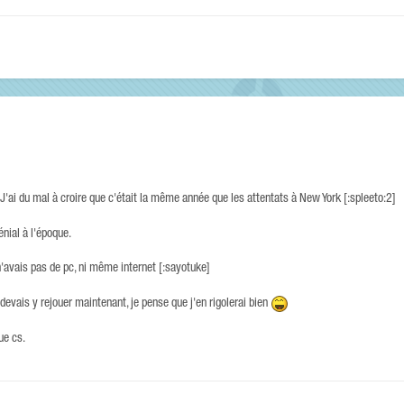
 J'ai du mal à croire que c'était la même année que les attentats à New York [:spleeto:2]
nial à l'époque.
 n'avais pas de pc, ni même internet [:sayotuke]
devais y rejouer maintenant, je pense que j'en rigolerai bien
ue cs.