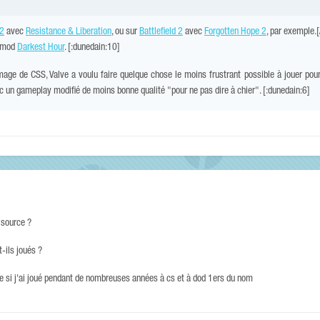
 2
avec
Resistance & Liberation
, ou sur
Battlefield 2
avec
Forgotten Hope 2
, par exemple.
r mod
Darkest Hour
. [:dunedain:10]
mage de CSS, Valve a voulu faire quelque chose le moins frustrant possible à jouer pou
 un gameplay modifié de moins bonne qualité "pour ne pas dire à chier". [:dunedain:6]
 source ?
-ils joués ?
me si j'ai joué pendant de nombreuses années à cs et à dod 1ers du nom