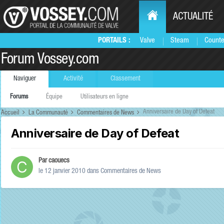
ACTUALITÉ
PORTAILS :
Valve
Steam
Counte
Forum Vossey.com
Naviguer
Activité
Classement
Forums
Équipe
Utilisateurs en ligne
Anniversaire de Day of Defeat
Accueil
La Communauté
Commentaires de News
Anniversaire de Day of Defeat
Par
caouecs
le 12 janvier 2010
dans
Commentaires de News