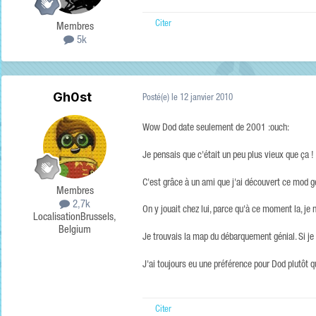
Citer
Membres
5k
Gh0st
Posté(e)
le 12 janvier 2010
Wow Dod date seulement de 2001 :ouch:
Je pensais que c'était un peu plus vieux que ça !
C'est grâce à un ami que j'ai découvert ce mod gé
Membres
2,7k
On y jouait chez lui, parce qu'à ce moment la, je
Localisation
Brussels,
Belgium
Je trouvais la map du débarquement génial. Si je 
J'ai toujours eu une préférence pour Dod plutôt q
Citer