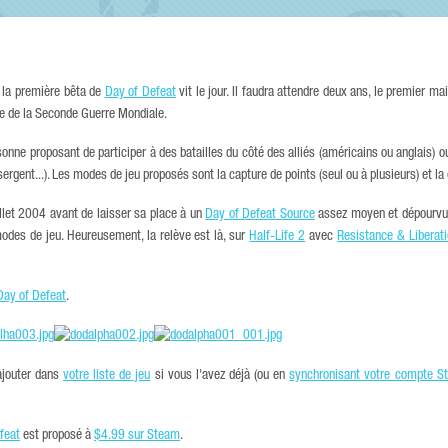
, la première bêta de
Day of Defeat
vit le jour. Il faudra attendre deux ans, le premier ma
e de la Seconde Guerre Mondiale.
sonne proposant de participer à des batailles du côté des alliés (américains ou anglais) o
sergent...). Les modes de jeu proposés sont la capture de points (seul ou à plusieurs) et la 
uillet 2004 avant de laisser sa place à un
Day of Defeat Source
assez moyen et dépourvu 
odes de jeu. Heureusement, la relève est là, sur
Half-Life 2
avec
Resistance & Liberat
Day of Defeat
.
'ajouter dans
votre liste de jeu
si vous l'avez déjà (ou en
synchronisant votre compte S
feat
est proposé à
$4.99 sur Steam
.