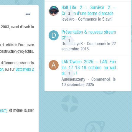
de ma recherche
RECHERCHER LES
Half-Life 2 : Survivor 2 -
RÉSULTATS DANS…
Création d'une borne d'arcade
2
levelkro
· Commencé
le 5 avril
Titres et corps
des contenus
i 2003, avant d'avoir la
Présentation & nouveau stream
Titres des
CSGO
contenus
1
Dr.KinSlayeR
· Commencé
le 22
uniquement
u du côté de l'axe, avec
septembre 2015
destruction d'objectifs.
LAN'Oween 2025 – LAN Fun
d'éléments essentiels
les 17-18-19 octobre au sud
ion
, ou sur
Battlefield 2
de Lyon !
1
Aurelienazerty
· Commencé
le
10 septembre 2025
team
), et même laisser