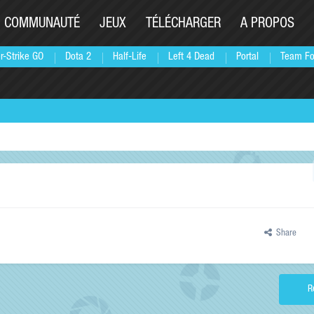
COMMUNAUTÉ
JEUX
TÉLÉCHARGER
A PROPOS
r-Strike GO
Dota 2
Half-Life
Left 4 Dead
Portal
Team Fo
Share
R