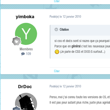
Citer
yimboka
Posté(e)
le 12 janvier 2010
Citation
si css et dod:s sont si nazes que ça pourquo
Parce que en
général
c'est les nouveaux joueu
Membres
(Je parle de CSS et DOD:S surtout...)
109
Citer
DrDoc
Posté(e)
le 12 janvier 2010
Perso, moi j'ai connu toute les versions de CS, et
Il est pas pour autant plus riche, juste plus agréa