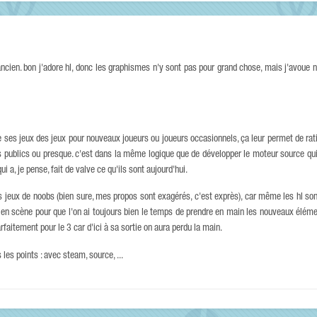
'ancien. bon j'adore hl, donc les graphismes n'y sont pas pour grand chose, mais j'avoue 
e ses jeux des jeux pour nouveaux joueurs ou joueurs occasionnels, ça leur permet de rati
les publics ou presque. c'est dans la même logique que de développer le moteur source qui
i a, je pense, fait de valve ce qu'ils sont aujourd'hui.
 des jeux de noobs (bien sure, mes propos sont exagérés, c'est exprès), car même les hl s
e en scène pour que l'on ai toujours bien le temps de prendre en main les nouveaux élém
aitement pour le 3 car d'ici à sa sortie on aura perdu la main.
 les points : avec steam, source, ...