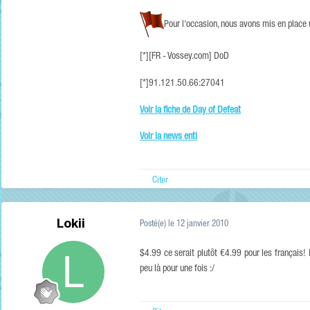
Pour l'occasion, nous avons mis en place
[*][FR - Vossey.com] DoD
[*]91.121.50.66:27041
Voir la fiche de Day of Defeat
Voir la news enti
Citer
Lokii
Posté(e)
le 12 janvier 2010
$4.99 ce serait plutôt €4.99 pour les français!
peu là pour une fois :/