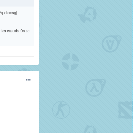
[/quotemsg]
r les casuals. On se