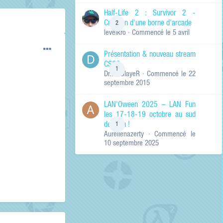
de ma recherche
RECHERCHER LES
Half-Life 2 : Survivor 2 -
RÉSULTATS DANS…
Création d'une borne d'arcade
2
levelkro
· Commencé
le 5 avril
Titres et corps
des contenus
Présentation & nouveau stream
Titres des
CSGO
contenus
1
Dr.KinSlayeR
· Commencé
le 22
uniquement
septembre 2015
LAN'Oween 2025 – LAN Fun
les 17-18-19 octobre au sud
de Lyon !
1
Aurelienazerty
· Commencé
le
10 septembre 2025