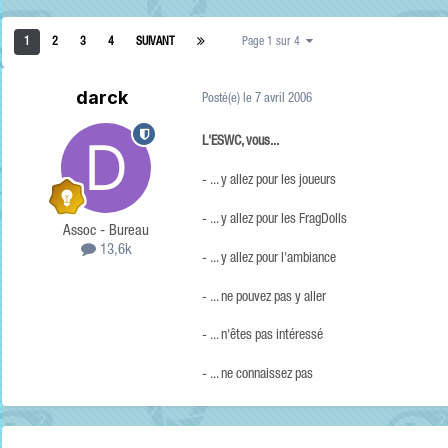
1
2
3
4
SUIVANT
Page 1 sur 4
darck
Posté(e)
le 7 avril 2006
L'ESWC, vous...
- ... y allez pour les joueurs
- ... y allez pour les FragDolls
Assoc - Bureau
13,6k
- ... y allez pour l'ambiance
- ... ne pouvez pas y aller
- ... n'êtes pas intéressé
- ... ne connaissez pas