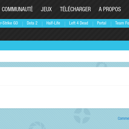
COMMUNAUTÉ
JEUX
TÉLÉCHARGER
A PROPOS
r-Strike GO
Dota 2
Half-Life
Left 4 Dead
Portal
Team Fo
Commen