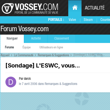
ACTUALITÉ
PORTAILS :
Valve
Steam
Counte
Forum Vossey.com
Naviguer
Activité
Classement
Forums
Équipe
Utilisateurs en ligne
[Sondage] L'ESWC, vous...
Accueil
La Communauté
Remarques & Suggestions
[Sondage] L'ESWC, vous...
Par
darck
le 7 avril 2006
dans
Remarques & Suggestions