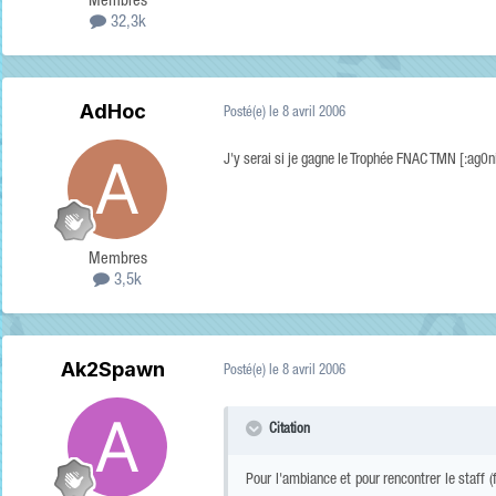
Membres
32,3k
AdHoc
Posté(e)
le 8 avril 2006
J'y serai si je gagne le Trophée FNAC TMN [:ag0n
Membres
3,5k
Ak2Spawn
Posté(e)
le 8 avril 2006
Citation
Pour l'ambiance et pour rencontrer le staff (