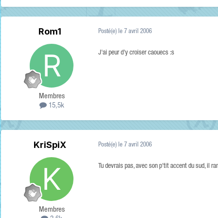
Rom1
Posté(e)
le 7 avril 2006
J'ai peur d'y croiser caouecs :s
Membres
15,5k
KriSpiX
Posté(e)
le 7 avril 2006
Tu devrais pas, avec son p'tit accent du sud, il r
Membres