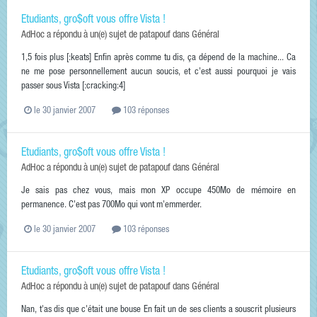
Etudiants, gro$oft vous offre Vista !
AdHoc
a répondu à un(e) sujet de
patapouf
dans
Général
1,5 fois plus [:keats] Enfin après comme tu dis, ça dépend de la machine... Ca
ne me pose personnellement aucun soucis, et c'est aussi pourquoi je vais
passer sous Vista [:cracking:4]
le 30 janvier 2007
103 réponses
Etudiants, gro$oft vous offre Vista !
AdHoc
a répondu à un(e) sujet de
patapouf
dans
Général
Je sais pas chez vous, mais mon XP occupe 450Mo de mémoire en
permanence. C'est pas 700Mo qui vont m'emmerder.
le 30 janvier 2007
103 réponses
Etudiants, gro$oft vous offre Vista !
AdHoc
a répondu à un(e) sujet de
patapouf
dans
Général
Nan, t'as dis que c'était une bouse En fait un de ses clients a souscrit plusieurs