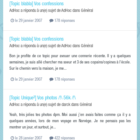
[Topic blabla] Vos confessions
AdHoc
a répondu à un(e) sujet de
AdHoc
dans
Général
le 29 janvier 2007
178 réponses
[Topic blabla] Vos confessions
AdHoc
a répondu à un(e) sujet de
AdHoc
dans
Général
Bon je profite de ce topic pour avouer une connerie récente. Il y a quelques
semaines, je suis allé chercher ma soeur et 3 de ses copains/copines à l'école.
Sur le chemin vers la maison, je me...
le 29 janvier 2007
178 réponses
[Topic Unique²] Vos photos /!\ 56k /!\
AdHoc
a répondu à un(e) sujet de
darck
dans
Général
Yeah, très jolies tes photos dpm. Moi aussi j'en avais faites comme ça il y a
quelques années, lors de mon voyage en Norvège. Je ne pensais pas les
montrer un jour, et surtout, je...
le 28 janvier 2007
422 réponses