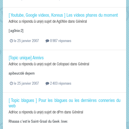
[ Youtube, Google videos, Koreus ] Les videos phares du moment
AdHoc
a répondu à un(e) sujet de
Ag0Nie
dans
Général
[:ag0nie:2]
le 25 janvier 2007
8 987 réponses
[Topic unique] Annivs
AdHoc
a répondu à un(e) sujet de
Cotopaxi
dans
Général
apibeurzdé depem
le 25 janvier 2007
2 403 réponses
[ Topic blagues ] Pour les blagues ou les dernières conneries du
web
AdHoc
a répondu à un(e) sujet de
dPm
dans
Général
Rhaaaa c'est le Saint-Graal du Geek :love: