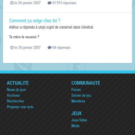
le 24 janvier 2007
41 915 réponses
Comment ça neige chez toi ?
AdHoc
a répondu à un(e) sujet de
vanamel
dans
Général
Ta mère te vouvoie ?
le 24 janvier 2007
64 réponses
ACTUALITÉ
COMMUNAUTÉ
News du jour
Forum
Archives
Soirée de jeu
Rechercher
Membres
Proposer une actu
JEUX
Jeux Valve
Mods