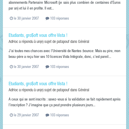
abonnements Partenaire Microsoft (je sais plus combien de centaines d'Euros
par an) et lui il en profite. Il est...
le 30 janvier 2007
103 réponses
Etudiants, gro$oft vous offre Vista !
AdHoc
a répondu à un(e) sujet de
patapouf
dans
Général
J'ai toutes mes chances avec l'Université de Nantes :bounce: Mais au pire, mon
beau-père a reçu hier ses 10 licences Vista Intégrale, donc, c'est pareil...
le 30 janvier 2007
103 réponses
Etudiants, gro$oft vous offre Vista !
AdHoc
a répondu à un(e) sujet de
patapouf
dans
Général
A ceux qui se sont inscrits : savez-vous si la validation se fait rapidement après
l'inscription ? J'imagine que ça peut prendre plusieurs jours...
le 29 janvier 2007
103 réponses