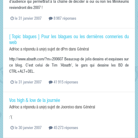
d'audience qui permettrait à la chaîne de décider si oui ou non les Minikeums
reviendront dès 2007 !
le 31 janvier 2007
8 987 réponses
[ Topic blagues ] Pour les blagues ou les dernières conneries du
web
AdHoc
a répondu à un(e) sujet de
dPm
dans
Général
http://www.absath.com/?m=200607 Beaucoup de jolis dessins et esquisses sur
ce blog. C'est celui de Tim 'Absath', le gars qui dessine les BD de
CTRL+ALT+DEL.
le 31 janvier 2007
41 915 réponses
Vos high & low de la journée
AdHoc
a répondu à un(e) sujet de
Jooreixo
dans
Général
:'(
le 30 janvier 2007
45 273 réponses