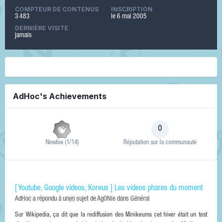
COMPTEUR DE CONTENUS
INSCRIPTION
3 483
le 6 mai 2005
DERNIÈRE VISITE
jamais
AdHoc's Achievements
0
Newbie (1/14)
Réputation sur la communauté
[ Youtube, Google videos, Koreus ] Les videos phares du moment
AdHoc
a répondu à un(e) sujet de
Ag0Nie
dans
Général
Sur Wikipedia, ça dit que la rediffusion des Minikeums cet hiver était un test