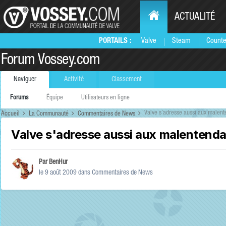
ACTUALITÉ
PORTAILS :
Valve
Steam
Counte
Forum Vossey.com
Naviguer
Activité
Classement
Forums
Équipe
Utilisateurs en ligne
Valve s'adresse aussi aux malent
Accueil
La Communauté
Commentaires de News
Valve s'adresse aussi aux malentenda
Par
BenHur
le 9 août 2009
dans
Commentaires de News