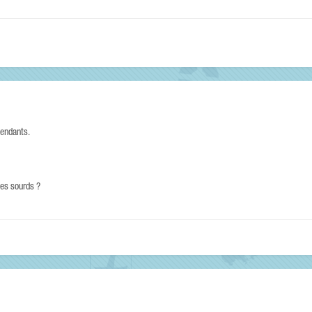
tendants.
 les sourds ?