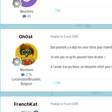
Citer
Membres
80
Gh0st
Posté(e)
le 9 août 2009
Bah pourtant y a déjà les sous-titres pour malen
Je vois pas ce qu'ils peuvent faire de plus :/
A l'achat d'un jeu Valve, un interprète offert pour
Membres
2,7k
Localisation
Brussels,
Citer
Belgium
FrenchKat
Posté(e)
le 9 août 2009