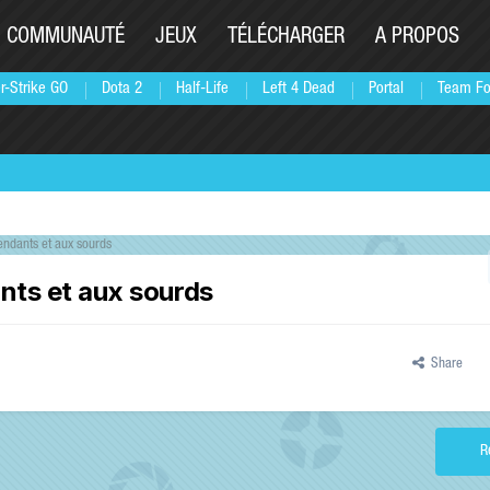
COMMUNAUTÉ
JEUX
TÉLÉCHARGER
A PROPOS
r-Strike GO
Dota 2
Half-Life
Left 4 Dead
Portal
Team Fo
endants et aux sourds
nts et aux sourds
Share
R