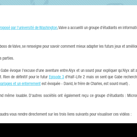
roposé par l'université de Washington
, Valve a accueilli un groupe d'étudiants en informat
oss de Valve, se renseigne pour savoir comment mieux adapter les futurs jeux et amélior
s parties.
 Gabe évoque l'excuse d'une aventure entre Alyx et un sourd pour expliquer qu'Alyx ait 
 Rien de définitif pour le futur
Episode 3
d'Half-Life 2 mais on sent que Gabe recherch
ariages et un enterrement
est évoquée - David, le frère de Charles, est sourd muet) .
and même louable. D'autres sociétés ont également reçu ce groupe d'étudiants : Micros
 faudra vous rendre directement sur les trois liens suivants pour visualiser ces vidéos :