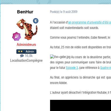
BenHur
Posté(e)
le 9 août 2009
A l'occasion d'
un programme d'université d'été p
étaient soit malentendants soit sourds.
Comme vous pourrez l'entendre, Gabe Newell, le b
Administreurs
Au total, 25 min de vidéo sont disponibles en troi
16,8k
Au cours de la deuxième partie,
Localisation
Compiègne
des signes pour communiquer sans faire de bruit.
pour le futur
Episode 3
. (une référence à
Quatre m
Au final, on appréciera la démarche qui est qu
encore Adobe.
L'auteur ayant désactivé l'intégration Youtube, il