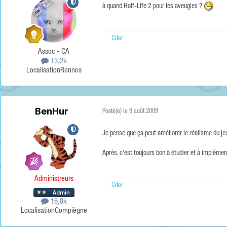
à quand Half-Life 2 pour les aveugles ?
Citer
Assoc - CA
13,2k
Localisation
Rennes
BenHur
Posté(e)
le 9 août 2009
Je pense que ça peut améliorer le réalisme du jeu
Après, c'est toujours bon à étudier et à impléme
Administreurs
Citer
16,8k
Localisation
Compiègne