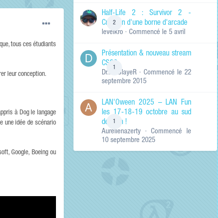
de ma recherche
RECHERCHER LES
Half-Life 2 : Survivor 2 -
RÉSULTATS DANS…
Création d'une borne d'arcade
2
levelkro
· Commencé
le 5 avril
Titres et corps
des contenus
ique, tous ces étudiants
Présentation & nouveau stream
Titres des
CSGO
contenus
1
Dr.KinSlayeR
· Commencé
le 22
uniquement
er leur conception.
septembre 2015
LAN'Oween 2025 – LAN Fun
les 17-18-19 octobre au sud
appris à Dog le langage
de Lyon !
1
e une idée de scénario
Aurelienazerty
· Commencé
le
10 septembre 2025
oft, Google, Boeing ou