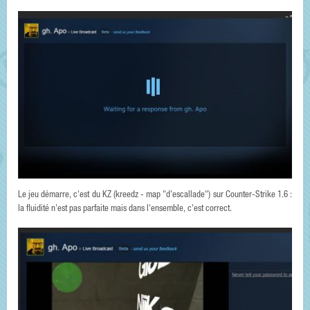
Le jeu démarre, c'est du KZ (kreedz - map "d'escallade") sur Counter-Strike 1.6 :
la fluidité n'est pas parfaite mais dans l'ensemble, c'est correct.