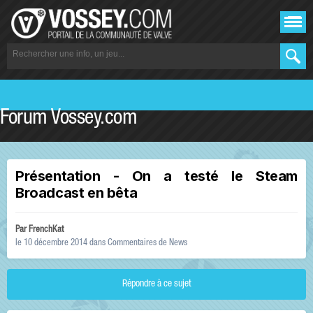
Forum Vossey.com
Présentation - On a testé le Steam
Broadcast en bêta
Par
FrenchKat
le 10 décembre 2014
dans
Commentaires de News
Répondre à ce sujet