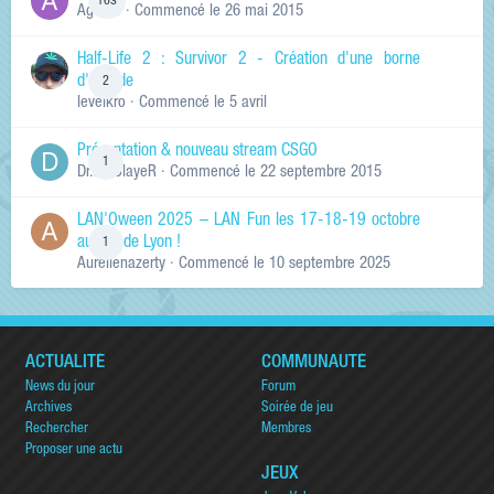
163
Ag0Nie
· Commencé
le 26 mai 2015
Half-Life 2 : Survivor 2 - Création d'une borne
d'arcade
2
levelkro
· Commencé
le 5 avril
Présentation & nouveau stream CSGO
1
Dr.KinSlayeR
· Commencé
le 22 septembre 2015
LAN'Oween 2025 – LAN Fun les 17-18-19 octobre
au sud de Lyon !
1
Aurelienazerty
· Commencé
le 10 septembre 2025
ACTUALITÉ
COMMUNAUTÉ
News du jour
Forum
Archives
Soirée de jeu
Rechercher
Membres
Proposer une actu
JEUX