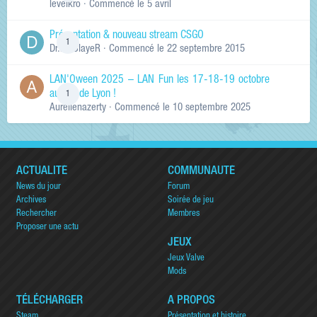
levelkro
· Commencé
le 5 avril
Présentation & nouveau stream CSGO
1
Dr.KinSlayeR
· Commencé
le 22 septembre 2015
LAN'Oween 2025 – LAN Fun les 17-18-19 octobre
au sud de Lyon !
1
Aurelienazerty
· Commencé
le 10 septembre 2025
ACTUALITÉ
COMMUNAUTÉ
News du jour
Forum
Archives
Soirée de jeu
Rechercher
Membres
Proposer une actu
JEUX
Jeux Valve
Mods
TÉLÉCHARGER
A PROPOS
Steam
Présentation et histoire