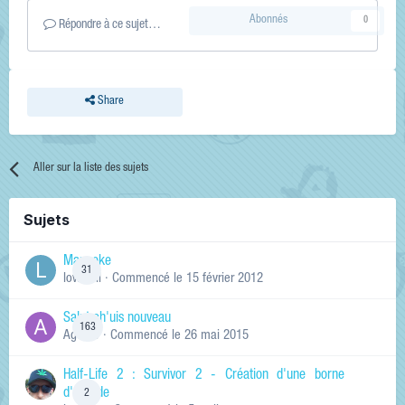
Abonnés
0
Répondre à ce sujet…
Share
Aller sur la liste des sujets
Sujets
Manneke
31
lowskill
· Commencé
le 15 février 2012
Salut ch'uis nouveau
163
Ag0Nie
· Commencé
le 26 mai 2015
Half-Life 2 : Survivor 2 - Création d'une borne
d'arcade
2