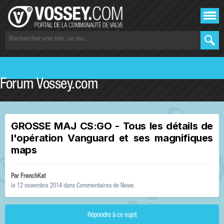
Forum Vossey.com
GROSSE MAJ CS:GO - Tous les détails de
l'opération Vanguard et ses magnifiques
maps
Par
FrenchKat
le 12 novembre 2014
dans
Commentaires de News
Répondre à ce sujet