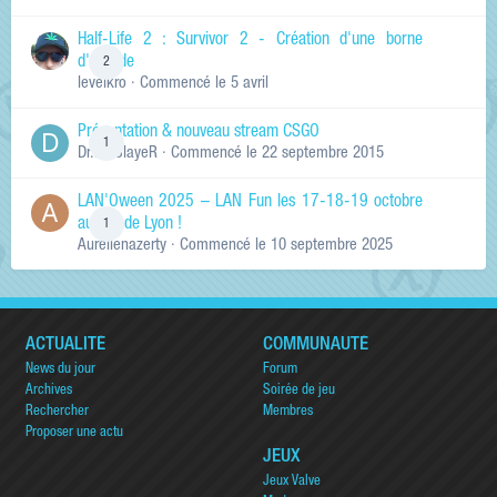
Half-Life 2 : Survivor 2 - Création d'une borne
d'arcade
2
levelkro
· Commencé
le 5 avril
Présentation & nouveau stream CSGO
1
Dr.KinSlayeR
· Commencé
le 22 septembre 2015
LAN'Oween 2025 – LAN Fun les 17-18-19 octobre
au sud de Lyon !
1
Aurelienazerty
· Commencé
le 10 septembre 2025
ACTUALITÉ
COMMUNAUTÉ
News du jour
Forum
Archives
Soirée de jeu
Rechercher
Membres
Proposer une actu
JEUX
Jeux Valve