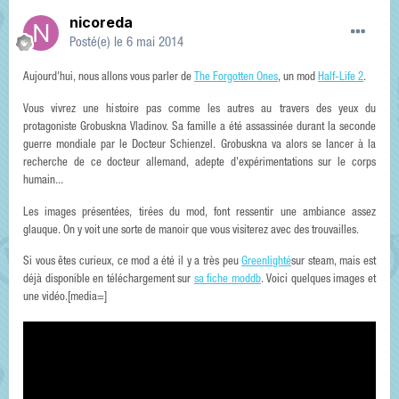
nicoreda
Posté(e)
le 6 mai 2014
Aujourd'hui, nous allons vous parler de
The Forgotten Ones
, un mod
Half-Life 2
.
Vous vivrez une histoire pas comme les autres au travers des yeux du
protagoniste Grobuskna Vladinov. Sa famille a été assassinée durant la seconde
guerre mondiale par le Docteur Schienzel. Grobuskna va alors se lancer à la
recherche de ce docteur allemand, adepte d'expérimentations sur le corps
humain...
Les images présentées, tirées du mod, font ressentir une ambiance assez
glauque. On y voit une sorte de manoir que vous visiterez avec des trouvailles.
Si vous êtes curieux, ce mod a été il y a très peu
Greenlighté
sur steam, mais est
déjà disponible en téléchargement sur
sa fiche moddb
. Voici quelques images et
une vidéo.[media=]