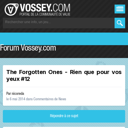
Forum Vossey.com
The Forgotten Ones - Rien que pour vos
yeux #12
Par
nicoreda
le 6 mai 2014
dans
Commentaires de News
Répondre à ce sujet