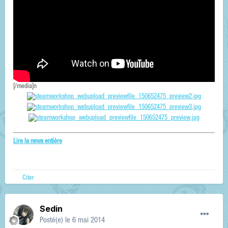
[/media]n
Lire la news entière
Citer
Sedin
Posté(e)
le 6 mai 2014