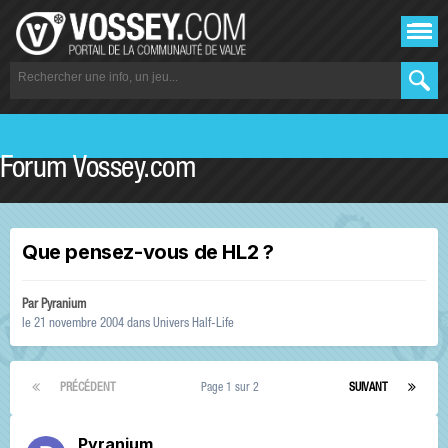
Forum Vossey.com
Que pensez-vous de HL2 ?
Par
Pyranium
le 21 novembre 2004
dans
Univers Half-Life
PRÉCÉDENT
Page 1 sur 2
SUIVANT
Pyranium