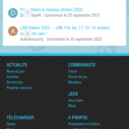
Présentation & nouveau stream CSGO
1
Dr.KinSlayeR
· Commencé
le 22 septembre 2015
LAN'Oween 2025 – LAN Fun les 17-18-19 octobre
au sud de Lyon !
1
Aurelienazerty
· Commencé
le 10 septembre 2025
ACTUALITÉ
COMMUNAUTÉ
News du jour
Forum
Archives
Soirée de jeu
Rechercher
Membres
Proposer une actu
JEUX
Jeux Valve
Mods
TÉLÉCHARGER
A PROPOS
Steam
Présentation et histoire