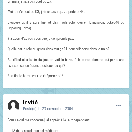
dit mais je sais pas quel but...).
Moi je m'enfout de CS, j'aime pas trop. Je prefère NS.
J'espère qu'il y aura bientot des mods solo (genre HL:invasion, poke646 ou
Opposing Force)
Y a aussi d'autres trucs que je comprends pas:
Quelle est le role du gman dans tout ça? Il nous téléporte dans le train?
Au début et à la fin du jeu, on voit le barbu à la barbe blanche qui parle une
"chose" sur un écran, c'est quoi ou qui?
A la fin, le barbu veut se téléporter où?
Invité
Posté(e)
le 23 novembre 2004
Pour ce qui me concerne j'ai apprécié le jeux cependant:
_L'IA de la resistance est médiocre