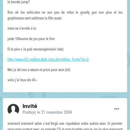
le booste jump?
Bon ok les vehicules ne son pas de refus le gravity gun non plus et les
graphismes sont sublimes la fille aussi
mais sa s'arrete a la
juste 10heures de jeu pour le finir
Et le pire c la pub mensongère(voir site):
http://www.hl2-petition.tksb-clan.de/petition_fr.php?id=0
Moi je dit non a steam et prion pour won (lol)
voila j'ai tous dis @+
Invité
Posté(e)
le 21 novembre 2004
vraiment vraiment valve c'est forgé une reputation entre autres avec hl premier
opus mais surtout avec sa majeste CS (a mon humble avis le jeu le plus marquant