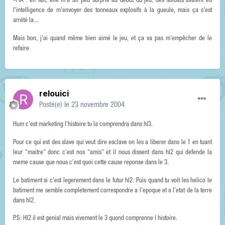
-l'IA : en fait, elle m'a un peu surprie au début du jeu, des soldats avaient eu
l'intelligence de m'envoyer des tonneaux explosifs à la gueule, mais ça s'est
arrété la...
Mais bon, j'ai quand même bien aimé le jeu, et ça va pas m'empêcher de le
refaire
relouici
Posté(e)
le 23 novembre 2004
Hum c'est marketing l'histoire tu la comprendra dans hl3.
Pour ce qui est des slave qui veut dire esclave on les a liberer dans le 1 en tuant
leur "maitre" donc c'est nos "amis" et il nous dissent dans hl2 qui defende la
meme cause que nous c'est quoi cette cause reponse dans le 3.
Le batiment si c'est legerement dans le futur hl2. Puis quand tu voit les helico le
batiment me semble completement correspondre a l'epoque et a l'etat de la terre
dans hl2.
P.S: Hl2 il est genial mais vivement le 3 quond comprenne l histoire.