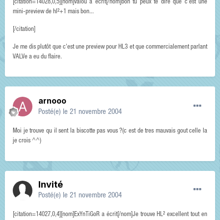
[citation=14028,0,5][nom]valou a écrit[/nom]bon tu peux te dire que c'est une
mini-preview de hl²+1 mais bon...
[/citation]
Je me dis plutôt que c'est une preview pour HL3 et que commercialement parlant
VALVe a eu du flaire.
arnooo
Posté(e)
le 21 novembre 2004
Moi je trouve qu il sent la biscotte pas vous ?(c est de tres mauvais gout celle la
je crois ^^)
Invité
Posté(e)
le 21 novembre 2004
[citation=14027,0,4][nom]ExYnTiGoR a écrit[/nom]Je trouve HL² excellent tout en