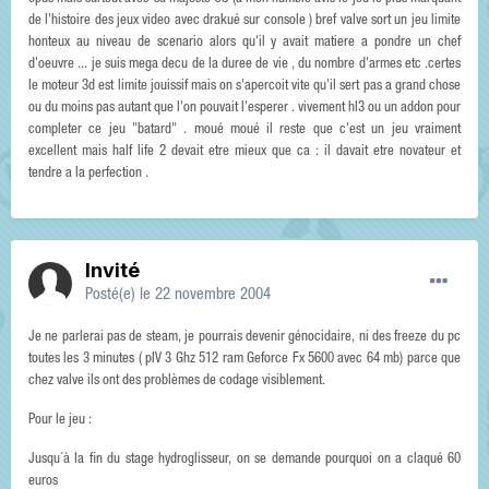
de l'histoire des jeux video avec drakué sur console ) bref valve sort un jeu limite
honteux au niveau de scenario alors qu'il y avait matiere a pondre un chef
d'oeuvre ... je suis mega decu de la duree de vie , du nombre d'armes etc .certes
le moteur 3d est limite jouissif mais on s'apercoit vite qu'il sert pas a grand chose
ou du moins pas autant que l'on pouvait l'esperer . vivement hl3 ou un addon pour
completer ce jeu "batard" . moué moué il reste que c'est un jeu vraiment
excellent mais half life 2 devait etre mieux que ca : il davait etre novateur et
tendre a la perfection .
Invité
Posté(e)
le 22 novembre 2004
Je ne parlerai pas de steam, je pourrais devenir génocidaire, ni des freeze du pc
toutes les 3 minutes ( pIV 3 Ghz 512 ram Geforce Fx 5600 avec 64 mb) parce que
chez valve ils ont des problèmes de codage visiblement.
Pour le jeu :
Jusqu´à la fin du stage hydroglisseur, on se demande pourquoi on a claqué 60
euros