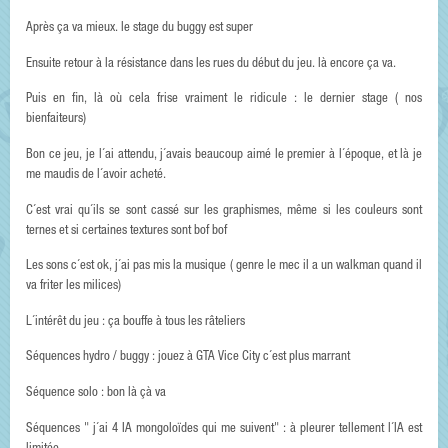
Après ça va mieux. le stage du buggy est super
Ensuite retour à la résistance dans les rues du début du jeu. là encore ça va.
Puis en fin, là où cela frise vraiment le ridicule : le dernier stage ( nos
bienfaiteurs)
Bon ce jeu, je l´ai attendu, j´avais beaucoup aimé le premier à l´époque, et là je
me maudis de l´avoir acheté.
C´est vrai qu´ils se sont cassé sur les graphismes, même si les couleurs sont
ternes et si certaines textures sont bof bof
Les sons c´est ok, j´ai pas mis la musique ( genre le mec il a un walkman quand il
va friter les milices)
L´intérêt du jeu : ça bouffe à tous les râteliers
Séquences hydro / buggy : jouez à GTA Vice City c´est plus marrant
Séquence solo : bon là çà va
Séquences " j´ai 4 IA mongoloïdes qui me suivent" : à pleurer tellement l´IA est