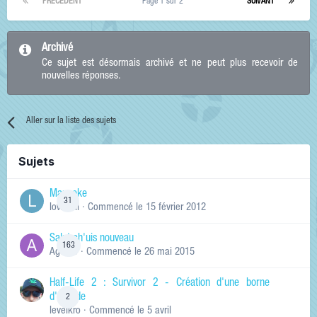
PRÉCÉDENT
Page 1 sur 2
SUIVANT
Archivé
Ce sujet est désormais archivé et ne peut plus recevoir de
nouvelles réponses.
Aller sur la liste des sujets
Sujets
Manneke
31
lowskill
· Commencé
le 15 février 2012
Salut ch'uis nouveau
163
Ag0Nie
· Commencé
le 26 mai 2015
Half-Life 2 : Survivor 2 - Création d'une borne
d'arcade
2
levelkro
· Commencé
le 5 avril