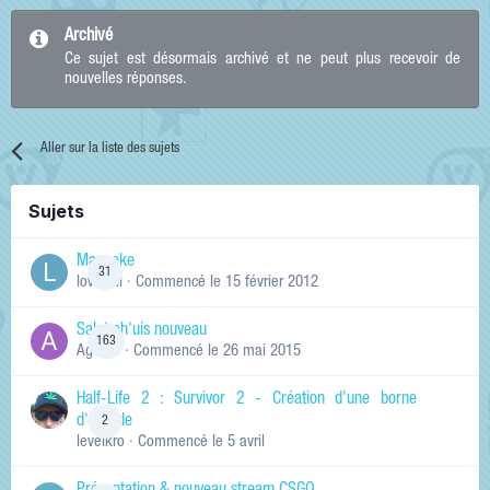
Archivé
Ce sujet est désormais archivé et ne peut plus recevoir de
nouvelles réponses.
Aller sur la liste des sujets
Sujets
Manneke
31
lowskill
· Commencé
le 15 février 2012
Salut ch'uis nouveau
163
Ag0Nie
· Commencé
le 26 mai 2015
Half-Life 2 : Survivor 2 - Création d'une borne
d'arcade
2
levelkro
· Commencé
le 5 avril