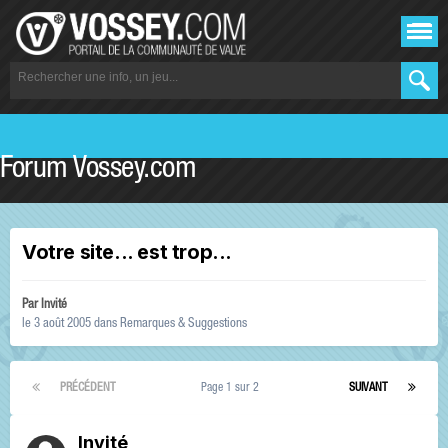
Forum Vossey.com
Votre site... est trop...
Par Invité
le 3 août 2005
dans
Remarques & Suggestions
PRÉCÉDENT
Page 1 sur 2
SUIVANT
Invité