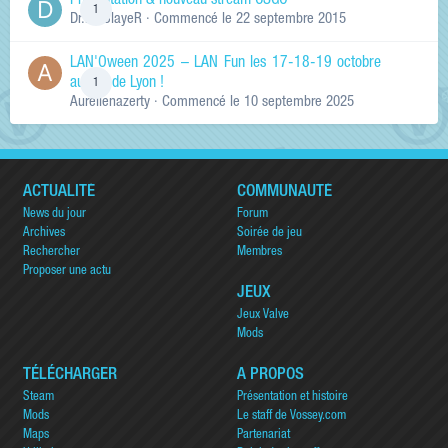
Présentation & nouveau stream CSGO
1
Dr.KinSlayeR
· Commencé
le 22 septembre 2015
LAN'Oween 2025 – LAN Fun les 17-18-19 octobre
au sud de Lyon !
1
Aurelienazerty
· Commencé
le 10 septembre 2025
ACTUALITÉ
COMMUNAUTÉ
News du jour
Forum
Archives
Soirée de jeu
Rechercher
Membres
Proposer une actu
JEUX
Jeux Valve
Mods
TÉLÉCHARGER
A PROPOS
Steam
Présentation et histoire
Mods
Le staff de Vossey.com
Maps
Partenariat