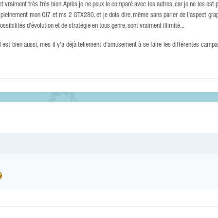
t vraiment très très bien. Après je ne peux le comparé avec les autres, car je ne les est p
er pleinement mon Qi7 et ms 2 GTX280, et je dois dire, même sans parler de l'aspect gra
ssibilités d’évolution et de stratégie en tous genre, sont vraiment illimité...
, il est bien aussi, mes il y'a déjà tellement d'amusement à se faire les différentes camp