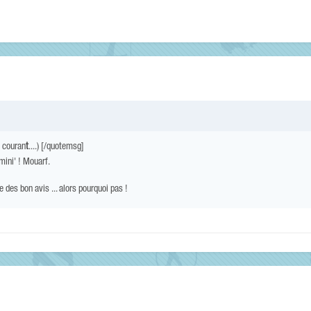
 couran
t
....) [/quotemsg]
mini' ! Mouarf.
ue des bon avis ... alors pourquoi pas !