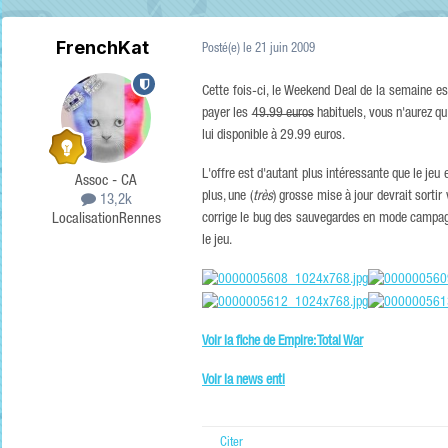
FrenchKat
Posté(e)
le 21 juin 2009
Cette fois-ci, le Weekend Deal de la semaine e
payer les
49.99 euros
habituels, vous n'aurez q
lui disponible à 29.99 euros.
L'offre est d'autant plus intéressante que le jeu
Assoc - CA
plus, une (
très
) grosse mise à jour devrait sortir
13,2k
Localisation
Rennes
corrige le bug des sauvegardes en mode campagne
le jeu.
Voir la fiche de Empire: Total War
Voir la news enti
Citer