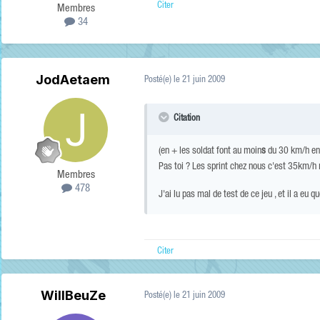
Citer
Membres
34
JodAetaem
Posté(e)
le 21 juin 2009
Citation
(en + les soldat font au moin
s
du 30 km/h en
Pas toi ? Les sprint chez nous c'est 35km/h 
Membres
478
J'ai lu pas mal de test de ce jeu , et il a eu q
Citer
WillBeuZe
Posté(e)
le 21 juin 2009