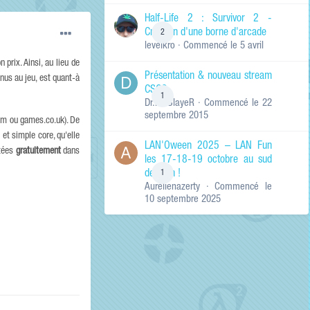
de ma recherche
RECHERCHER LES
Half-Life 2 : Survivor 2 -
RÉSULTATS DANS…
Création d'une borne d'arcade
2
levelkro
· Commencé
le 5 avril
Titres et corps
des contenus
prix. Ainsi, au lieu de
Présentation & nouveau stream
Titres des
onus au jeu, est quant-à
CSGO
contenus
1
Dr.KinSlayeR
· Commencé
le 22
uniquement
septembre 2015
.com ou games.co.uk). De
 et simple core, qu'elle
LAN'Oween 2025 – LAN Fun
utées
gratuitement
dans
les 17-18-19 octobre au sud
de Lyon !
1
Aurelienazerty
· Commencé
le
10 septembre 2025