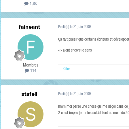
1,8k
faineant
Posté(e)
le 21 juin 2009
Ça fait plaisir que certains éditeurs et développe
-> aient encore le sens
Membres
Citer
114
stafell
Posté(e)
le 21 juin 2009
hmm moi perso une chose qui me déçoi dans ce jeu
2 c est impec (en + les soldat font au moin du 3