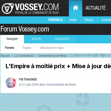
ACTUALITÉ
PORTAILS :
Valve
Steam
Counte
Forum Vossey.com
Naviguer
Activité
Classement
Forums
Équipe
Utilisateurs en ligne
L'Empire à moitié prix + Mise à 
Accueil
La Communauté
Commentaires de News
L'Empire à moitié prix + Mise à jour d
Par
FrenchKat
le 21 juin 2009
dans
Commentaires de News