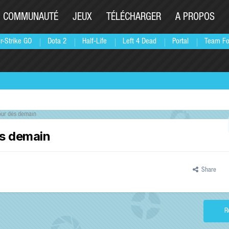
COMMUNAUTÉ
JEUX
TÉLÉCHARGER
A PROPOS
r-Strike GO
Dota 2
Half-Life
Left 4 Dead
Portal
Team Fo
jour dès demain
ès demain
Share
R