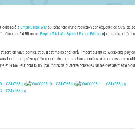
st consacré à
Empire: Total War
qui bénéficie d'une réduction conséquente de 50% de son 
u'à débourser
24.99 euros
.
Empire: Total War Special Forces Edition
, ajoutant six unités b
 est sorti en mars dernier, et qu'il est moins cher qu'à l'import durant ce week-end (play
 vers lundi. Il est prévu qu'elle apporte des optimisations pour les microprocesseurs multi
 et le meilleur pour la fin : pas moins de quatorze nouvelles unités devraient être ajo