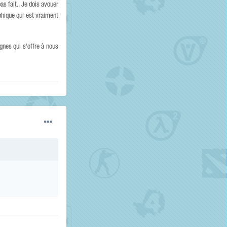
as fait.. Je dois avouer
phique qui est vraiment
agnes qui s'offre à nous