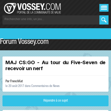
Forum Vossey.com
MAJ CS:GO - Au tour du Five-Seven de
recevoir un nerf
Par
FrenchKat
le 20 août 2017
dans
Commentaires de News
Répondre à ce sujet