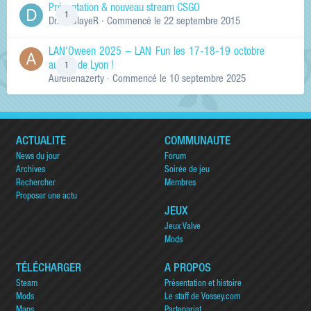
Présentation & nouveau stream CSGO
1
Dr.KinSlayeR
· Commencé
le 22 septembre 2015
LAN'Oween 2025 – LAN Fun les 17-18-19 octobre
au sud de Lyon !
1
Aurelienazerty
· Commencé
le 10 septembre 2025
ACTUALITÉ
COMMUNAUTÉ
News du jour
Forum
Archives
Soirée de jeu
Rechercher
Membres
Proposer une actu
JEUX
Jeux Valve
Mods
TÉLÉCHARGER
A PROPOS
Steam
Présentation et histoire
Mods
Le staff de Vossey.com
Maps
Partenariat