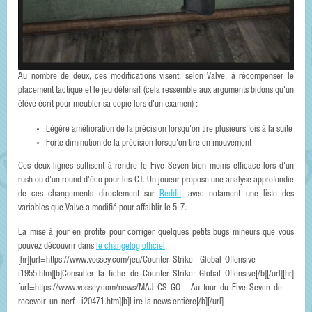
Au nombre de deux, ces modifications visent, selon Valve, à récompenser le
placement tactique et le jeu défensif (cela ressemble aux arguments bidons qu'un
élève écrit pour meubler sa copie lors d'un examen) :
Légère amélioration de la précision lorsqu'on tire plusieurs fois à la suite
Forte diminution de la précision lorsqu'on tire en mouvement
Ces deux lignes suffisent à rendre le Five-Seven bien moins efficace lors d'un
rush ou d'un round d'éco pour les CT. Un joueur propose une analyse approfondie
de ces changements directement sur
Reddit
, avec notament une liste des
variables que Valve a modifié pour affaiblir le 5-7.
La mise à jour en profite pour corriger quelques petits bugs mineurs que vous
pouvez découvrir dans
le changelog officiel
.
[hr][url=https://www.vossey.com/jeu/Counter-Strike--Global-Offensive--
i1955.htm][b]Consulter la fiche de Counter-Strike: Global Offensive[/b][/url][hr]
[url=https://www.vossey.com/news/MAJ-CS-GO---Au-tour-du-Five-Seven-de-
recevoir-un-nerf--i20471.htm][b]Lire la news entière[/b][/url]