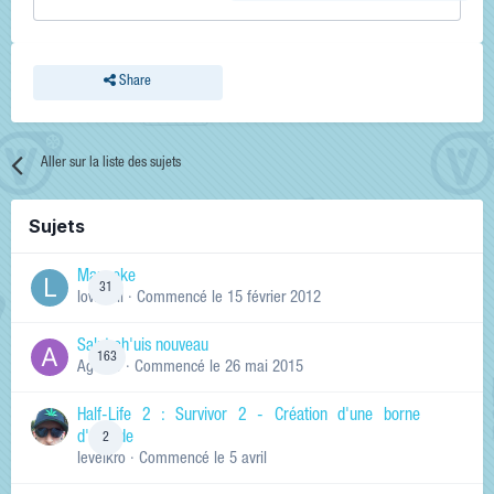
Share
Aller sur la liste des sujets
Sujets
Manneke
31
lowskill
· Commencé
le 15 février 2012
Salut ch'uis nouveau
163
Ag0Nie
· Commencé
le 26 mai 2015
Half-Life 2 : Survivor 2 - Création d'une borne
d'arcade
2
levelkro
· Commencé
le 5 avril