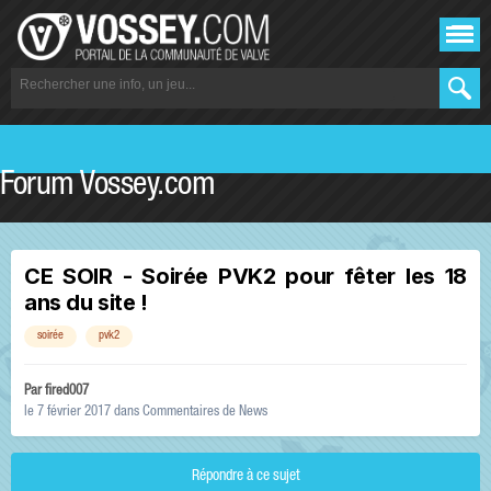
Forum Vossey.com
CE SOIR - Soirée PVK2 pour fêter les 18
ans du site !
soirée
pvk2
Par
fired007
le 7 février 2017
dans
Commentaires de News
Répondre à ce sujet