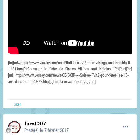
[hr][url=https://www.vossey.com/mod/Half-Life-2/Pirates-Vikings-and-Knights-II-
-i131.htm][b]Consulter la fiche de Pirates Vikings and Knights II[/b][/url][hr]
[url=https://www.vossey.com/news/CE-SOIR---Soiree-PVK2-pour-feter-les-18-
ans-du-site----i20379.htm][b]Lire la news entière[/b][/url]
Citer
fired007
Posté(e)
le 7 février 2017