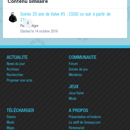
Contenu similaire
Soirée 20 ans de Valve #5 : CSGO ce soir à partir de
21h
3
Par
Exyntigor
Started
le 14 octobre 2016
ACTUALITÉ
COMMUNAUTÉ
News du jour
Forum
Archives
Soirée de jeu
Rechercher
Membres
Proposer une actu
JEUX
Jeux Valve
Mods
TÉLÉCHARGER
A PROPOS
Steam
Présentation et histoire
Mods
Le staff de Vossey.com
Maps
Partenariat