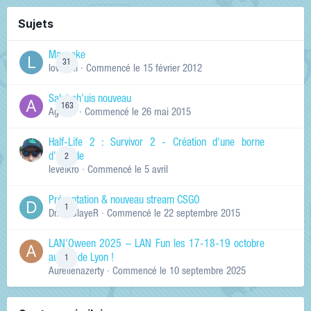
Sujets
Manneke
31
lowskill
· Commencé
le 15 février 2012
Salut ch'uis nouveau
163
Ag0Nie
· Commencé
le 26 mai 2015
Half-Life 2 : Survivor 2 - Création d'une borne
d'arcade
2
levelkro
· Commencé
le 5 avril
Présentation & nouveau stream CSGO
1
Dr.KinSlayeR
· Commencé
le 22 septembre 2015
LAN'Oween 2025 – LAN Fun les 17-18-19 octobre
au sud de Lyon !
1
Aurelienazerty
· Commencé
le 10 septembre 2025