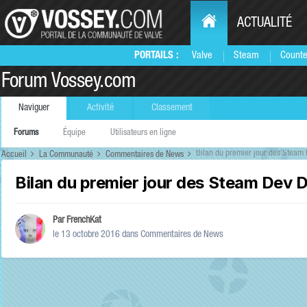
ACTUALITÉ
PORTAILS :
Valve
Steam
Counte
Forum Vossey.com
Naviguer
Activité
Classement
Forums
Équipe
Utilisateurs en ligne
Bilan du premier jour des Steam 
Accueil
La Communauté
Commentaires de News
Bilan du premier jour des Steam Dev D
Par
FrenchKat
le 13 octobre 2016
dans
Commentaires de News