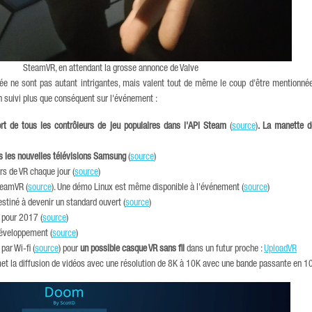
SteamVR, en attendant la grosse annonce de Valve
née ne sont pas autant intrigantes, mais valent tout de même le coup d'être mentionné
n suivi plus que conséquent sur l'événement :
rt de tous les contrôleurs de jeu populaires dans l'API Steam
(
source
)
. La manette 
es les nouvelles télévisions Samsung
(
source
)
s de VR chaque jour (
source
)
teamVR (
source
). Une démo Linux est même disponible à l'événement (
source
)
stiné à devenir un standard ouvert (
source
)
 pour 2017 (
source
)
éveloppement (
source
)
par Wi-fi (
source
) pour
un possible casque VR sans fil
dans un futur proche :
UploadVR
et la diffusion de vidéos avec une résolution de 8K à 10K avec une bande passante en 