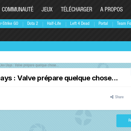
COMMUNAUTÉ
JEUX
TÉLÉCHARGER
A PROPOS
r-Strike GO
Dota 2
Half-Life
Left 4 Dead
Portal
Team Fo
Dev Days : Valve prépare quelque chose...
ays : Valve prépare quelque chose...
Share
R