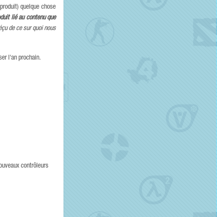
 produit) quelque chose
duit lié au contenu que
éçu de ce sur quoi nous
er l'an prochain.
ouveaux contrôleurs