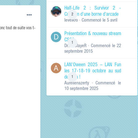
de ma recherche
RECHERCHER LES
Half-Life 2 : Survivor 2 -
RÉSULTATS DANS…
Création d'une borne d'arcade
2
levelkro
· Commencé
le 5 avril
Titres et corps
des contenus
onc tout de suite vos t-
Présentation & nouveau stream
Titres des
CSGO
contenus
1
Dr.KinSlayeR
· Commencé
le 22
uniquement
septembre 2015
LAN'Oween 2025 – LAN Fun
les 17-18-19 octobre au sud
de Lyon !
1
Aurelienazerty
· Commencé
le
10 septembre 2025