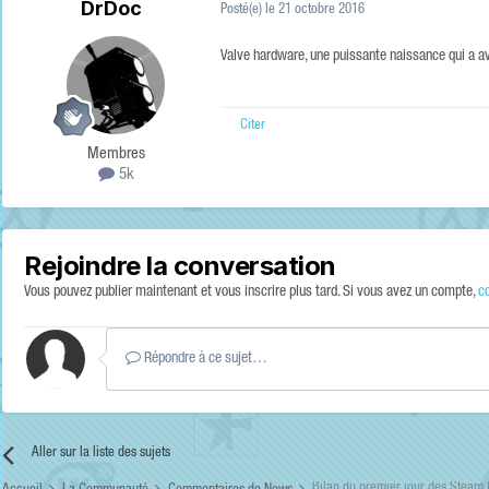
DrDoc
Posté(e)
le 21 octobre 2016
Valve hardware, une puissante naissance qui a av
Citer
Membres
5k
Rejoindre la conversation
Vous pouvez publier maintenant et vous inscrire plus tard. Si vous avez un compte,
c
Répondre à ce sujet…
Aller sur la liste des sujets
Bilan du premier jour des Steam 