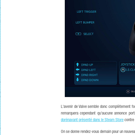
L'avenir de Valve semble donc complètement focal
remarquera cependant qu'aucune annonce porta
dorénavant présenté dans le Steam Store
contre 
On se donne rendez-vous demain pour un nouveau