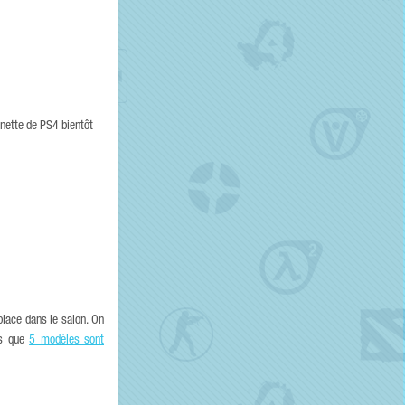
nette de PS4 bientôt
place dans le salon. On
us que
5 modèles sont