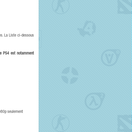
es. La Liste ci-dessous
de PS4 est notamment
1080p seulement