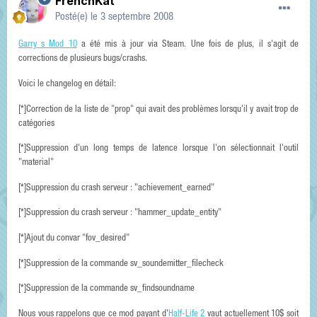
FrenchKat
Posté(e)
le 3 septembre 2008
Garry s Mod 10
a été mis à jour via Steam. Une fois de plus, il s'agit de
corrections de plusieurs bugs/crashs.
Voici le changelog en détail:
[*]Correction de la liste de "prop" qui avait des problèmes lorsqu'il y avait trop de
catégories
[*]Suppression d'un long temps de latence lorsque l'on sélectionnait l'outil
"material"
[*]Suppression du crash serveur : "achievement_earned"
[*]Suppression du crash serveur : "hammer_update_entity"
[*]Ajout du convar "fov_desired"
[*]Suppression de la commande sv_soundemitter_filecheck
[*]Suppression de la commande sv_findsoundname
Nous vous rappelons que ce mod payant d'
Half-Life 2
vaut actuellement 10$ soit