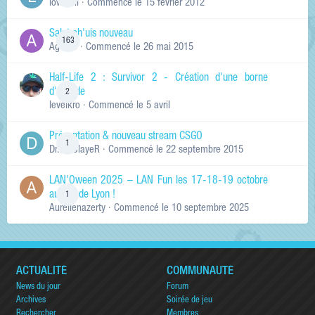
lowskill
· Commencé
le 15 février 2012
Salut ch'uis nouveau
163
Ag0Nie
· Commencé
le 26 mai 2015
Half-Life 2 : Survivor 2 - Création d'une borne
d'arcade
2
levelkro
· Commencé
le 5 avril
Présentation & nouveau stream CSGO
1
Dr.KinSlayeR
· Commencé
le 22 septembre 2015
LAN'Oween 2025 – LAN Fun les 17-18-19 octobre
au sud de Lyon !
1
Aurelienazerty
· Commencé
le 10 septembre 2025
ACTUALITÉ
COMMUNAUTÉ
News du jour
Forum
Archives
Soirée de jeu
Rechercher
Membres