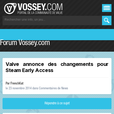
Forum Vossey.com
Valve annonce des changements pour
Steam Early Access
Par
FrenchKat
le 23 novembre 2014
dans
Commentaires de News
Répondre à ce sujet