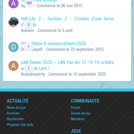
Salut ch'uis nouveau
163
Ag0Nie
· Commencé
le 26 mai 2015
Half-Life 2 : Survivor 2 - Création d'une borne
d'arcade
2
levelkro
· Commencé
le 5 avril
Présentation & nouveau stream CSGO
1
Dr.KinSlayeR
· Commencé
le 22 septembre 2015
LAN'Oween 2025 – LAN Fun les 17-18-19 octobre
au sud de Lyon !
1
Aurelienazerty
· Commencé
le 10 septembre 2025
ACTUALITÉ
COMMUNAUTÉ
News du jour
Forum
Archives
Soirée de jeu
Rechercher
Membres
Proposer une actu
JEUX