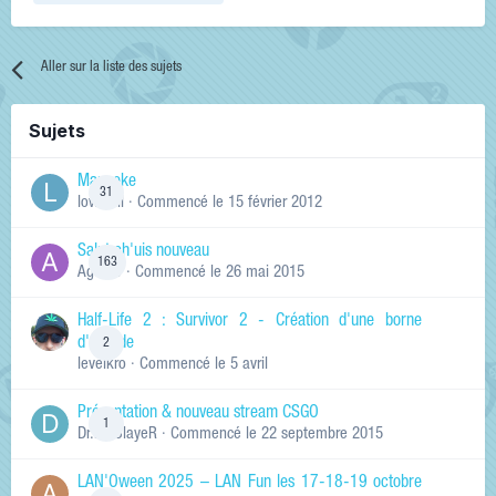
Aller sur la liste des sujets
Sujets
Manneke
31
lowskill
· Commencé
le 15 février 2012
Salut ch'uis nouveau
163
Ag0Nie
· Commencé
le 26 mai 2015
Half-Life 2 : Survivor 2 - Création d'une borne
d'arcade
2
levelkro
· Commencé
le 5 avril
Présentation & nouveau stream CSGO
1
Dr.KinSlayeR
· Commencé
le 22 septembre 2015
LAN'Oween 2025 – LAN Fun les 17-18-19 octobre