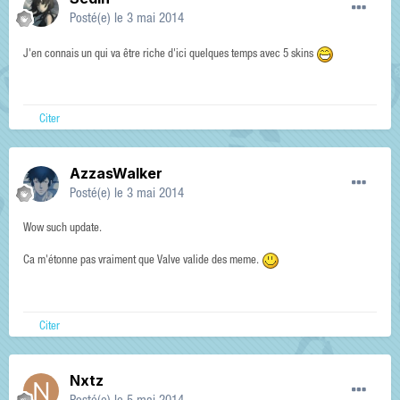
Posté(e)
le 3 mai 2014
J'en connais un qui va être riche d'ici quelques temps avec 5 skins
Citer
AzzasWalker
Posté(e)
le 3 mai 2014
Wow such update.
Ca m'étonne pas vraiment que Valve valide des meme.
Citer
Nxtz