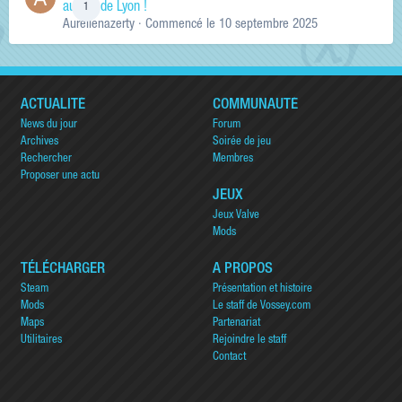
au sud de Lyon !
1
Aurelienazerty
· Commencé
le 10 septembre 2025
ACTUALITÉ
COMMUNAUTÉ
News du jour
Forum
Archives
Soirée de jeu
Rechercher
Membres
Proposer une actu
JEUX
Jeux Valve
Mods
TÉLÉCHARGER
A PROPOS
Steam
Présentation et histoire
Mods
Le staff de Vossey.com
Maps
Partenariat
Utilitaires
Rejoindre le staff
Contact