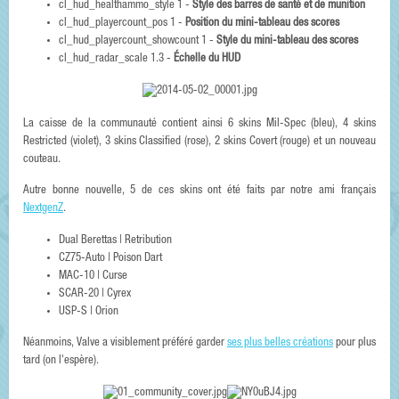
cl_hud_healthammo_style 1 -
Style des barres de santé et de munition
cl_hud_playercount_pos 1 -
Position du mini-tableau des scores
cl_hud_playercount_showcount 1 -
Style du mini-tableau des scores
cl_hud_radar_scale 1.3 -
Échelle du HUD
La caisse de la communauté contient ainsi 6 skins Mil-Spec (bleu), 4 skins
Restricted (violet), 3 skins Classified (rose), 2 skins Covert (rouge) et un nouveau
couteau.
Autre bonne nouvelle, 5 de ces skins ont été faits par notre ami français
NextgenZ
.
Dual Berettas | Retribution
CZ75-Auto | Poison Dart
MAC-10 | Curse
SCAR-20 | Cyrex
USP-S | Orion
Néanmoins, Valve a visiblement préféré garder
ses plus belles créations
pour plus
tard (on l'espère).