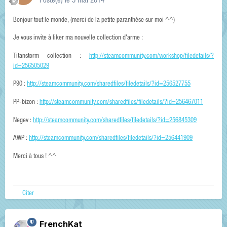
Posté(e)
le 5 mai 2014
Bonjour tout le monde, (merci de la petite paranthèse sur moi ^^)
Je vous invite à liker ma nouvelle collection d'arme :
Titanstorm collection :
http://steamcommunity.com/workshop/filedetails/?
id=256505029
P90 :
http://steamcommunity.com/sharedfiles/filedetails/?id=256527755
PP-bizon :
http://steamcommunity.com/sharedfiles/filedetails/?id=256467011
Negev :
http://steamcommunity.com/sharedfiles/filedetails/?id=256845309
AWP :
http://steamcommunity.com/sharedfiles/filedetails/?id=256441909
Merci à tous ! ^^
Citer
FrenchKat