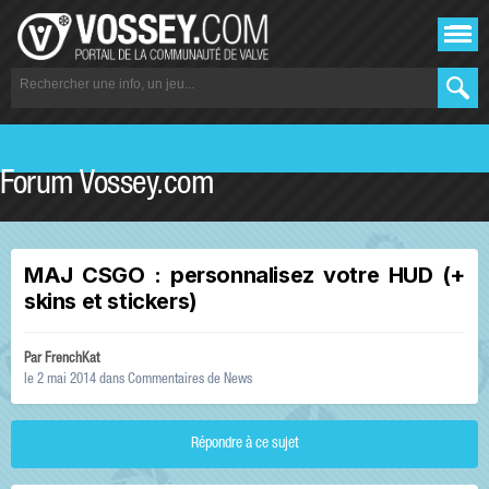
Forum Vossey.com
MAJ CSGO : personnalisez votre HUD (+
skins et stickers)
Par
FrenchKat
le 2 mai 2014
dans
Commentaires de News
Répondre à ce sujet