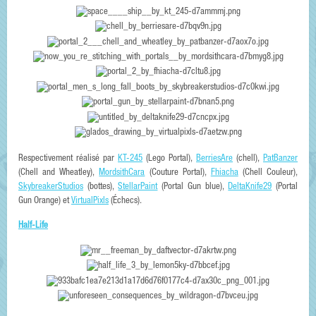
Respectivement réalisé par
KT-245
(Lego Portal),
BerriesAre
(chell),
PatBanzer
(Chell and Wheatley),
MordsithCara
(Couture Portal),
Fhiacha
(Chell Couleur),
SkybreakerStudios
(bottes),
StellarPaint
(Portal Gun blue),
DeltaKnife29
(Portal
Gun Orange) et
VirtualPixls
(Échecs).
Half-Life