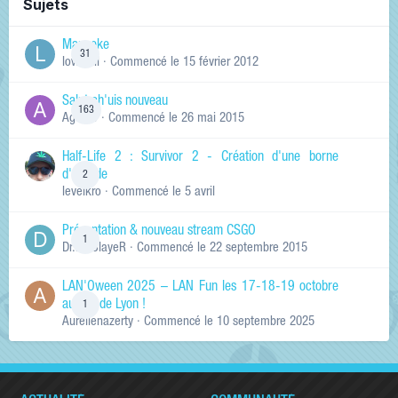
Sujets
Manneke
31
lowskill
· Commencé
le 15 février 2012
Salut ch'uis nouveau
163
Ag0Nie
· Commencé
le 26 mai 2015
Half-Life 2 : Survivor 2 - Création d'une borne
d'arcade
2
levelkro
· Commencé
le 5 avril
Présentation & nouveau stream CSGO
1
Dr.KinSlayeR
· Commencé
le 22 septembre 2015
LAN'Oween 2025 – LAN Fun les 17-18-19 octobre
au sud de Lyon !
1
Aurelienazerty
· Commencé
le 10 septembre 2025