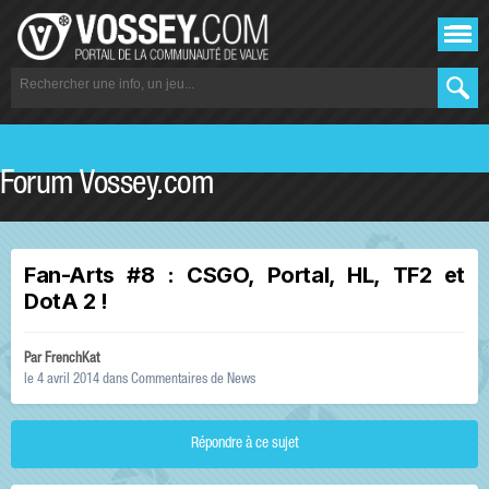
Forum Vossey.com
Fan-Arts #8 : CSGO, Portal, HL, TF2 et
DotA 2 !
Par
FrenchKat
le 4 avril 2014
dans
Commentaires de News
Répondre à ce sujet