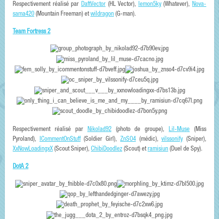
Respectivement réalisé par
DaftVector
(HL Vector),
lemon5ky
(Whatever),
Nova-
sama420
(Mountain Freeman) et
wildragon
(G-man).
Team Fortress 2
Respectivement réalisé par
Nikolad92
(photo de groupe),
Lil-Muse
(Miss
Pyroland),
ICommentOnStuff
(Soldier Girl),
ZnSO4
(médic),
vilssonify
(Sniper),
XxNowLoadingxX
(Scout Sniper),
ChibiDoodlez
(Scout) et
ramisiun
(Duel de Spy).
DotA 2