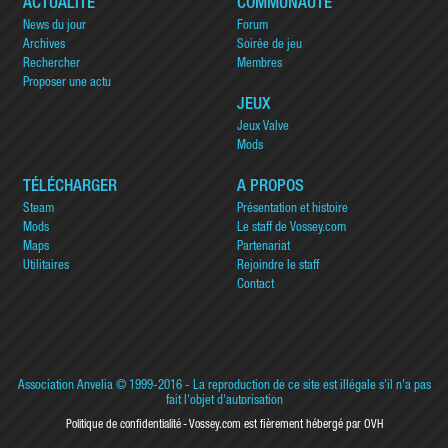
ACTUALITÉ
COMMUNAUTÉ
News du jour
Forum
Archives
Soirée de jeu
Rechercher
Membres
Proposer une actu
JEUX
Jeux Valve
Mods
TÉLÉCHARGER
A PROPOS
Steam
Présentation et histoire
Mods
Le staff de Vossey.com
Maps
Partenariat
Utilitaires
Rejoindre le staff
Contact
Association Anvelia
© 1999-2016 - La reproduction de ce site est illégale s'il n'a pas
fait l'objet d'autorisation
Politique de confidentialité
Vossey.com est fièrement hébergé par OVH