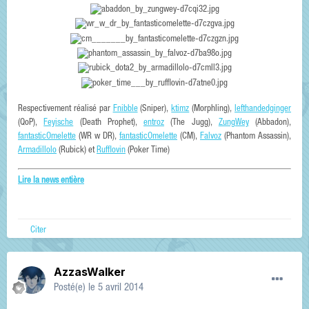
Respectivement réalisé par
Fnibble
(Sniper),
ktimz
(Morphling),
lefthandedginger
(QoP),
Feyische
(Death Prophet),
entroz
(The Jugg),
ZungWey
(Abbadon),
fantasticOmelette
(WR w DR),
fantasticOmelette
(CM),
Falvoz
(Phantom Assassin),
Armadillolo
(Rubick) et
Rufflovin
(Poker Time)
Lire la news entière
Citer
AzzasWalker
Posté(e)
le 5 avril 2014