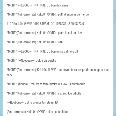
*MORT* -=ESC66=-[T4KT!K4L] : c bon du calme
*MORT*(Anti-terroriste) KeLL0n @ VNR : put1 d enculer de merde
#12 "KeLL0n @ VNR" 590 STEAM_0:1:1078939 -2 20:08 73 0
*MORT*(Anti-terroriste) KeLL0n @ VNR : plein le cul des low
*MORT*(Anti-terroriste) KeLL0n @ VNR : TAK
*MORT* -=ESC66=-[T4KT!K4L] : c bon on se calme g dit
*MORT* -=Noobguy=- : oki j enregistre
*MORT*(Anti-terroriste) KeLL0n @ VNR : tu devrai faire un pe de menage sur se
serv
*MORT* Miniloak : mai va te faire mettre les low il t enmmerde
*MORT*(Anti-terroriste) KeLL0n @ VNR : y a trop tde tafiolle
-=Noobguy=- : et je prends ton steam ID
(Anti-terroriste) KeLL0n @ VNR : si sa te fe plaisir