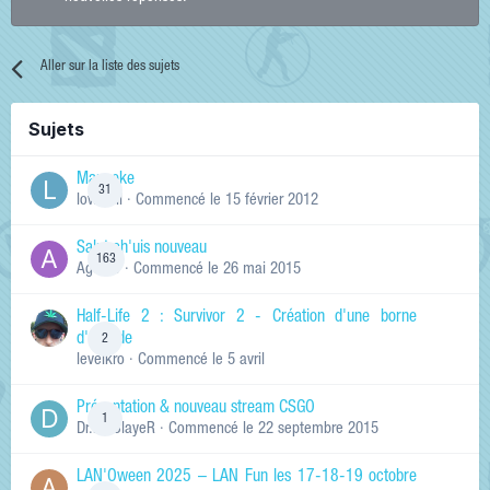
Aller sur la liste des sujets
Sujets
Manneke
31
lowskill
· Commencé
le 15 février 2012
Salut ch'uis nouveau
163
Ag0Nie
· Commencé
le 26 mai 2015
Half-Life 2 : Survivor 2 - Création d'une borne
d'arcade
2
levelkro
· Commencé
le 5 avril
Présentation & nouveau stream CSGO
1
Dr.KinSlayeR
· Commencé
le 22 septembre 2015
LAN'Oween 2025 – LAN Fun les 17-18-19 octobre