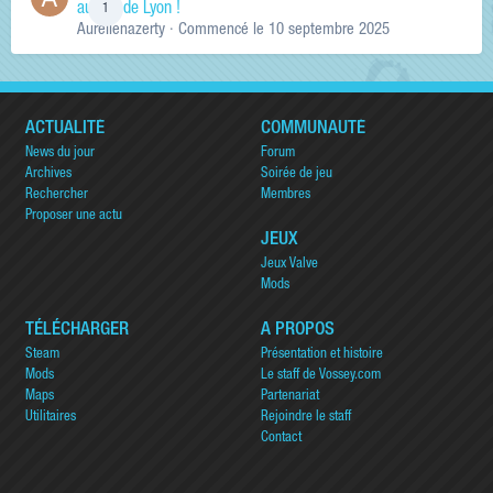
au sud de Lyon !
1
Aurelienazerty
· Commencé
le 10 septembre 2025
ACTUALITÉ
COMMUNAUTÉ
News du jour
Forum
Archives
Soirée de jeu
Rechercher
Membres
Proposer une actu
JEUX
Jeux Valve
Mods
TÉLÉCHARGER
A PROPOS
Steam
Présentation et histoire
Mods
Le staff de Vossey.com
Maps
Partenariat
Utilitaires
Rejoindre le staff
Contact