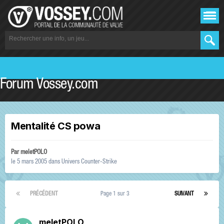
Forum Vossey.com
Mentalité CS powa
Par
meletPOLO
le 5 mars 2005
dans
Univers Counter-Strike
PRÉCÉDENT
Page 1 sur 3
SUIVANT
meletPOLO