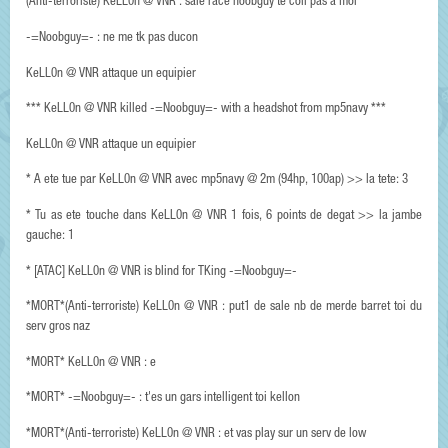
(Anti-terroriste) KeLL0n @ VNR : sale race noobguy te coll pas a moi
-=Noobguy=- : ne me tk pas ducon
KeLL0n @ VNR attaque un equipier
*** KeLL0n @ VNR killed -=Noobguy=- with a headshot from mp5navy ***
KeLL0n @ VNR attaque un equipier
* A ete tue par KeLL0n @ VNR avec mp5navy @ 2m (94hp, 100ap) >> la tete: 3
* Tu as ete touche dans KeLL0n @ VNR 1 fois, 6 points de degat >> la jambe
gauche: 1
* [ATAC] KeLL0n @ VNR is blind for TKing -=Noobguy=-
*MORT*(Anti-terroriste) KeLL0n @ VNR : put1 de sale nb de merde barret toi du
serv gros naz
*MORT* KeLL0n @ VNR : e
*MORT* -=Noobguy=- : t'es un gars intelligent toi kellon
*MORT*(Anti-terroriste) KeLL0n @ VNR : et vas play sur un serv de low