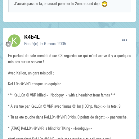
J'aurais pas ete là, on aurait pommer le 2eme round deja
K4b4L
Posté(e)
le 6 mars 2005
En parlant de sale mentalité sur CS regardez ce qui m'est arrive il y a quelques
minutes sur un serveur !
Avec Kellon, un gars trés poli :
KeLL0n @ VNR attaque un equipier
*** KeLL0n @ VNR killed -=Noobguy=- with a headshot from famas ***
* A ete tue par KeLL0n @ VNR avec famas @ 1m (100hp, 0ap) >> la tete: 3
* Tu as ete touche dans KeLL0n @ VNR 0 fois, 0 points de degat >> pas touche.
* [ATAC] KeLL0n @ VNR is blind for TKing -=Noobguy=-