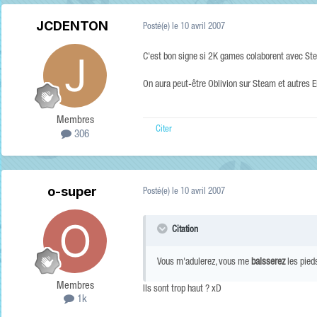
JCDENTON
Posté(e)
le 10 avril 2007
C'est bon signe si 2K games colaborent avec Ste
On aura peut-être Oblivion sur Steam et autres El
Membres
Citer
306
o-super
Posté(e)
le 10 avril 2007
Citation
Vous m'adulerez, vous me
baisserez
les pieds
Membres
Ils sont trop haut ? xD
1k