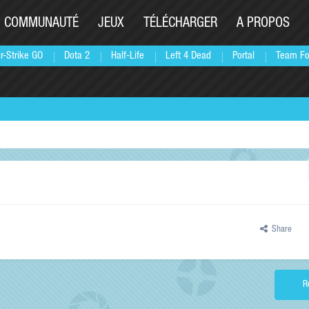
COMMUNAUTÉ
JEUX
TÉLÉCHARGER
A PROPOS
r-Strike GO
Dota 2
Half-Life
Left 4 Dead
Portal
Team Fo
Share
R