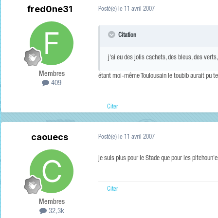
fred0ne31
Posté(e)
le 11 avril 2007
Citation
j'ai eu des jolis cachets, des bleus, des verts
Membres
étant moi-même Toulousain le toubib aurait pu t
409
Citer
caouecs
Posté(e)
le 11 avril 2007
je suis plus pour le Stade que pour les pitchoun'
Citer
Membres
32,3k