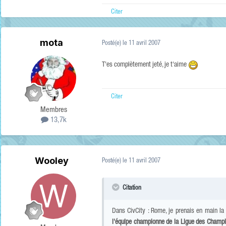
Citer
mota
Posté(e)
le 11 avril 2007
T'es complètement jeté, je t'aime
Citer
Membres
13,7k
Wooley
Posté(e)
le 11 avril 2007
Citation
Dans CivCity : Rome, je prenais en main la d
l'équipe championne de la Ligue des Champ