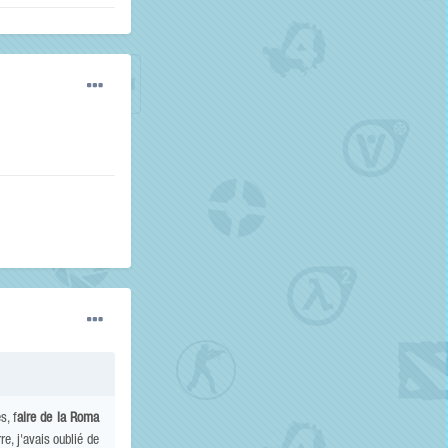
s, f
aire de la Roma
re, j'avais oublié de