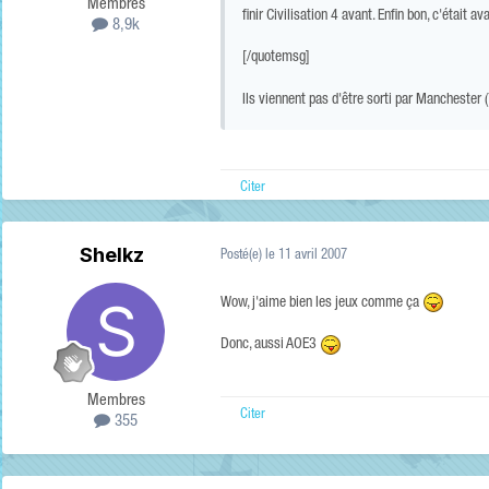
Membres
finir Civilisation 4 avant. Enfin bon, c'était av
8,9k
[/quotemsg]
Ils viennent pas d'être sorti par Manchester
Citer
Shelkz
Posté(e)
le 11 avril 2007
Wow, j'aime bien les jeux comme ça
Donc, aussi AOE3
Membres
Citer
355