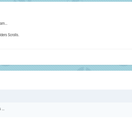
am...
ders Scrolls.
 ...