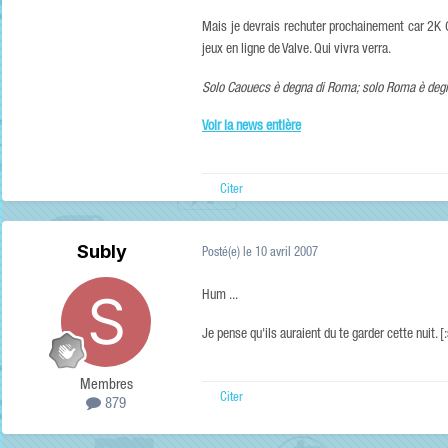
Mais je devrais rechuter prochainement car 2K Ga
jeux en ligne de Valve. Qui vivra verra.
Solo Caouecs è degna di Roma; solo Roma è deg
Voir la news entière
Citer
Subly
Posté(e)
le 10 avril 2007
Hum ...
Je pense qu'ils auraient du te garder cette nuit. [
Membres
Citer
879