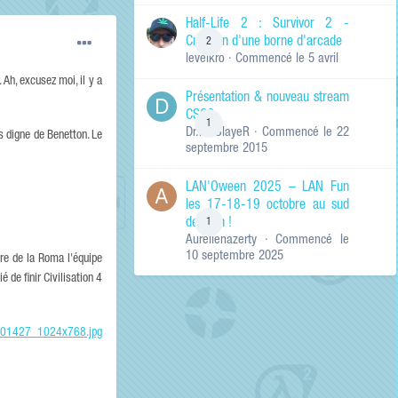
de ma recherche
RECHERCHER LES
Half-Life 2 : Survivor 2 -
RÉSULTATS DANS…
Création d'une borne d'arcade
2
levelkro
· Commencé
le 5 avril
Titres et corps
des contenus
 Ah, excusez moi, il y a
Présentation & nouveau stream
Titres des
CSGO
contenus
1
Dr.KinSlayeR
· Commencé
le 22
uniquement
rs digne de Benetton. Le
septembre 2015
LAN'Oween 2025 – LAN Fun
les 17-18-19 octobre au sud
de Lyon !
1
Aurelienazerty
· Commencé
le
10 septembre 2025
ire de la Roma l'équipe
 de finir Civilisation 4