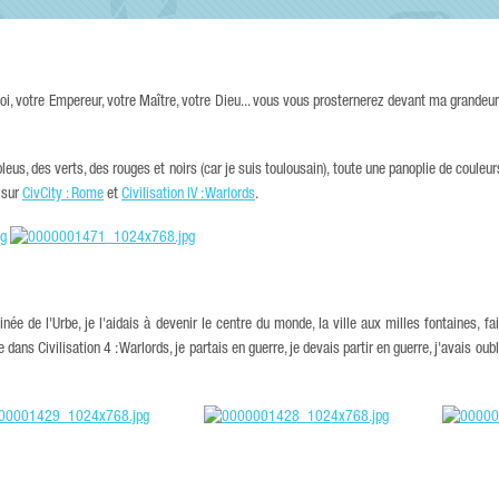
i, votre Empereur, votre Maître, votre Dieu... vous vous prosternerez devant ma grandeur.
bleus, des verts, des rouges et noirs (car je suis toulousain), toute une panoplie de couleu
 sur
CivCity : Rome
et
Civilisation IV : Warlords
.
née de l'Urbe, je l'aidais à devenir le centre du monde, la ville aux milles fontaines, fa
s Civilisation 4 : Warlords, je partais en guerre, je devais partir en guerre, j'avais oublié