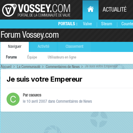
ACTUALITÉ
PORTAILS :
Valve
Steam
Counte
Forum Vossey.com
Naviguer
Activité
Classement
Forums
Équipe
Utilisateurs en ligne
Je suis votre Empereur
Accueil
La Communauté
Commentaires de News
Je suis votre Empereur
Par
caouecs
le 10 avril 2007
dans
Commentaires de News