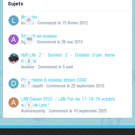
Sujets
Manneke
31
lowskill
· Commencé
le 15 février 2012
Salut ch'uis nouveau
163
Ag0Nie
· Commencé
le 26 mai 2015
Half-Life 2 : Survivor 2 - Création d'une borne
d'arcade
2
levelkro
· Commencé
le 5 avril
Présentation & nouveau stream CSGO
1
Dr.KinSlayeR
· Commencé
le 22 septembre 2015
LAN'Oween 2025 – LAN Fun les 17-18-19 octobre
au sud de Lyon !
1
Aurelienazerty
· Commencé
le 10 septembre 2025