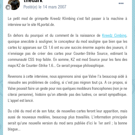
thedark
Posté(e)
le 14 mars 2007
Le petit mod de grimpette Kreedz Klimbing s'est fait passer à la machine à
interview sur le site HLportal.de.
En dehors du pourquoi et du comment de la naissance de
Kreedz Cimbing
,
quoique anecdote à souligner, le concepteur du mod souligne que bien que les
cartes kz apparues sur CS 1.6 ont eu une succès énorme auprès des joueurs, il
n'envisage pas de créer des cartes pour Counter-Strike Source, estimant la
communauté CSS trop faible. En somme, KZ est mod Source pour les fans des
maps KZ de Counter-Strike 1.6... Ce serait presque philosophique.
Revenons à cette interview, nous apprenons ainsi que Valve l'a beaucoup aidé à
résoudre ses problèmes de coding, si c'est pas mignon tout ça. A ce propos, si
Valve pouvait faire un geste pour nos quelques moddeurs francophones (non je ne
citerai personne), histoire qu'on attende pas des lustres, ce serait sympathique.
L'appel est lancé.
Du côté du mod et de son futur, de nouvelles cartes feront leur apparition, mais
aussi de nouveaux modèles, beaucoup plus travaillés. L'information principale
serait qu'une nouvelle version du mod sera publiée d'ici le 1er avril ; la bonne
blague...