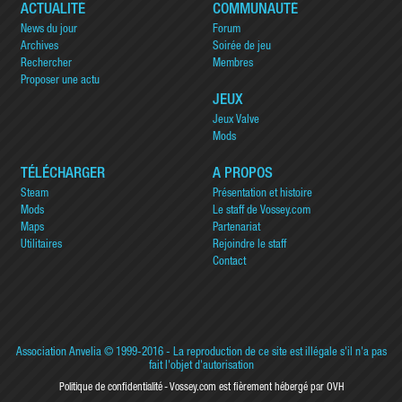
ACTUALITÉ
COMMUNAUTÉ
News du jour
Forum
Archives
Soirée de jeu
Rechercher
Membres
Proposer une actu
JEUX
Jeux Valve
Mods
TÉLÉCHARGER
A PROPOS
Steam
Présentation et histoire
Mods
Le staff de Vossey.com
Maps
Partenariat
Utilitaires
Rejoindre le staff
Contact
Association Anvelia
© 1999-2016 - La reproduction de ce site est illégale s'il n'a pas
fait l'objet d'autorisation
Politique de confidentialité
Vossey.com est fièrement hébergé par OVH