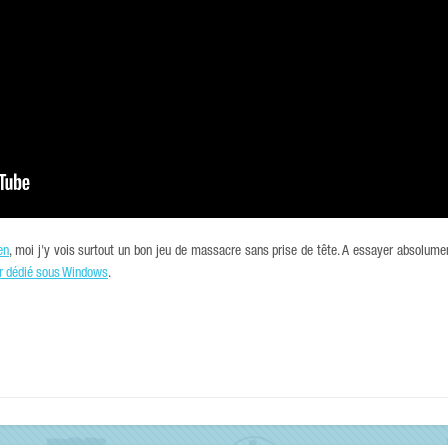
en
, moi j'y vois surtout un bon jeu de massacre sans prise de tête. A essayer absolument
ur dédié sous Windows
.