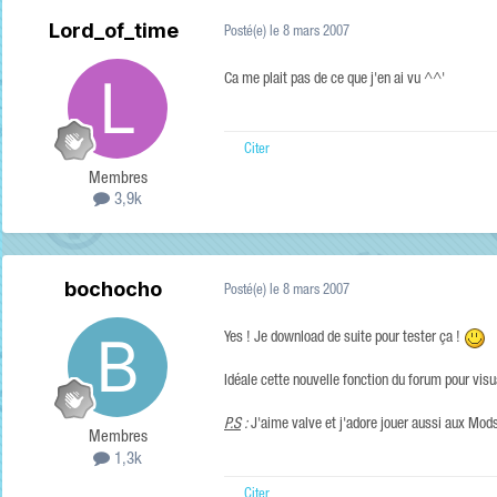
Lord_of_time
Posté(e)
le 8 mars 2007
Ca me plait pas de ce que j'en ai vu ^^'
Citer
Membres
3,9k
bochocho
Posté(e)
le 8 mars 2007
Yes ! Je download de suite pour tester ça !
Idéale cette nouvelle fonction du forum pour visu
P.S
:
J'aime valve et j'adore jouer aussi aux Mods
Membres
1,3k
Citer