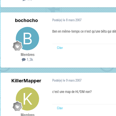
bochocho
Posté(e)
le 8 mars 2007
Ben en même-temps ce n'est qu'une bêta qui débu
Citer
Membres
1,3k
KillerMapper
Posté(e)
le 9 mars 2007
c'est une map de HL²DM non?
Citer
Membres