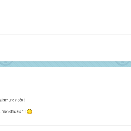
aliser une vidéo !
 "non officiels " !