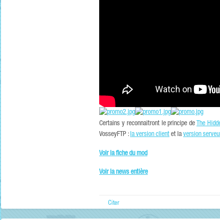
Certains y reconnaitront le principe de
The Hidd
VosseyFTP :
la version client
et la
version serve
Voir la fiche du mod
Voir la news entière
Citer