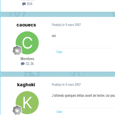
834
caouecs
Posté(e)
le 9 mars 2007
oui
Citer
Membres
32,3k
kaghoki
Posté(e)
le 9 mars 2007
J'attends quelques bétas avant de tester, car pour
Citer