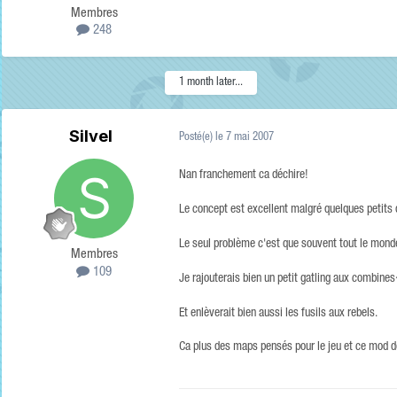
Membres
248
1 month later...
Silvel
Posté(e)
le 7 mai 2007
Nan franchement ca déchire!
Le concept est excellent malgré quelques petits 
Le seul problème c'est que souvent tout le monde
Membres
109
Je rajouterais bien un petit gatling aux combine
Et enlèverait bien aussi les fusils aux rebels.
Ca plus des maps pensés pour le jeu et ce mod d