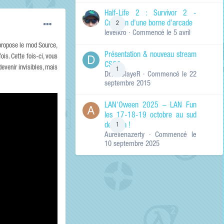
de ma recherche
RECHERCHER LES
Half-Life 2 : Survivor 2 -
RÉSULTATS DANS…
Création d'une borne d'arcade
2
levelkro
· Commencé
le 5 avril
Titres et corps
des contenus
 propose le mod Source,
Présentation & nouveau stream
Titres des
ois. Cette fois-ci, vous
CSGO
contenus
devenir invisibles, mais
1
Dr.KinSlayeR
· Commencé
le 22
uniquement
septembre 2015
LAN'Oween 2025 – LAN Fun
les 17-18-19 octobre au sud
de Lyon !
1
Aurelienazerty
· Commencé
le
10 septembre 2025