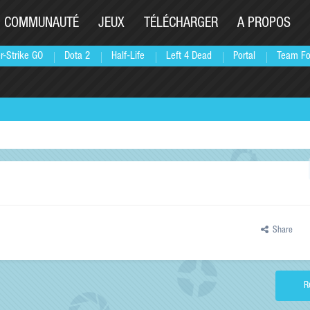
COMMUNAUTÉ
JEUX
TÉLÉCHARGER
A PROPOS
r-Strike GO
Dota 2
Half-Life
Left 4 Dead
Portal
Team Fo
Share
R