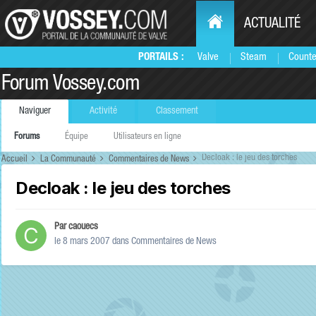
ACTUALITÉ
PORTAILS :
Valve
Steam
Counte
Forum Vossey.com
Naviguer
Activité
Classement
Forums
Équipe
Utilisateurs en ligne
Decloak : le jeu des torches
Accueil
La Communauté
Commentaires de News
Decloak : le jeu des torches
Par
caouecs
le 8 mars 2007
dans
Commentaires de News