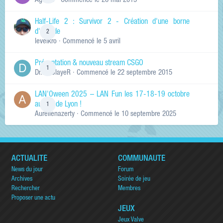
Ag0Nie
· Commencé
le 26 mai 2015
Half-Life 2 : Survivor 2 - Création d'une borne
d'arcade
2
levelkro
· Commencé
le 5 avril
Présentation & nouveau stream CSGO
1
Dr.KinSlayeR
· Commencé
le 22 septembre 2015
LAN'Oween 2025 – LAN Fun les 17-18-19 octobre
au sud de Lyon !
1
Aurelienazerty
· Commencé
le 10 septembre 2025
ACTUALITÉ
COMMUNAUTÉ
News du jour
Forum
Archives
Soirée de jeu
Rechercher
Membres
Proposer une actu
JEUX
Jeux Valve