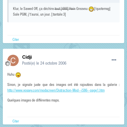
Klur, le Sawed Off, ça déchire
tout [:666] Hein
Greavou
[/quotemsg]
Sale PGM, j't'aurai, un jour. [:tantale:3]
Citer
Cidji
Posté(e)
le 24 octobre 2006
Huhu
Sinon, je signale juste que des images ont été rajoutées dans la galerie :
http://www.vossey.com/modscreen/Distraction-Mod--i586--page1.htm
Quelques images de différentes maps.
Citer