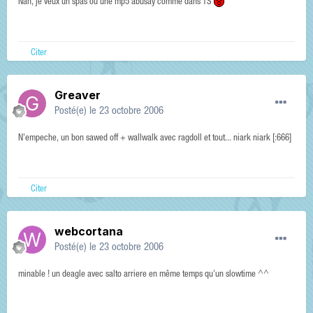
Nan, je veux un spas ou une mp5 abusay comme dans TS
Citer
Greaver
Posté(e)
le 23 octobre 2006
N'empeche, un bon sawed off + wallwalk avec ragdoll et tout... niark niark [:666]
Citer
webcortana
Posté(e)
le 23 octobre 2006
minable ! un deagle avec salto arriere en même temps qu'un slowtime ^^