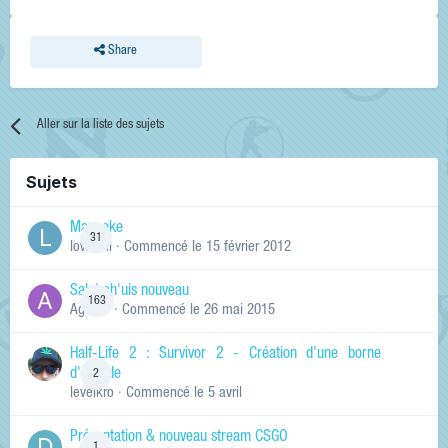
Share
Aller sur la liste des sujets
Sujets
Manneke
31
lowskill
· Commencé
le 15 février 2012
Salut ch'uis nouveau
163
Ag0Nie
· Commencé
le 26 mai 2015
Half-Life 2 : Survivor 2 - Création d'une borne
d'arcade
2
levelkro
· Commencé
le 5 avril
Présentation & nouveau stream CSGO
1