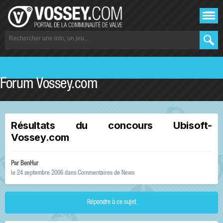
Forum Vossey.com
Résultats du concours Ubisoft-
Vossey.com
Par
BenHur
le 24 septembre 2006
dans
Commentaires de News
Répondre à ce sujet