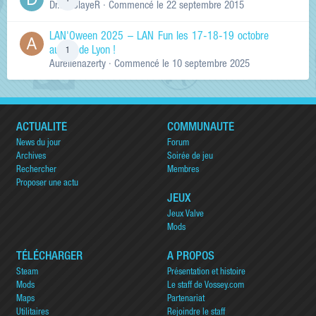
Dr.KinSlayeR
· Commencé
le 22 septembre 2015
LAN'Oween 2025 – LAN Fun les 17-18-19 octobre
au sud de Lyon !
1
Aurelienazerty
· Commencé
le 10 septembre 2025
ACTUALITÉ
COMMUNAUTÉ
News du jour
Forum
Archives
Soirée de jeu
Rechercher
Membres
Proposer une actu
JEUX
Jeux Valve
Mods
TÉLÉCHARGER
A PROPOS
Steam
Présentation et histoire
Mods
Le staff de Vossey.com
Maps
Partenariat
Utilitaires
Rejoindre le staff