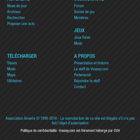
News du jour
Forum
Archives
Soirée de jeu
Rechercher
Membres
Proposer une actu
JEUX
Jeux Valve
Mods
TÉLÉCHARGER
A PROPOS
Steam
Présentation et histoire
Mods
Le staff de Vossey.com
Maps
Partenariat
Utilitaires
Rejoindre le staff
Contact
Association Anvelia
© 1999-2016 - La reproduction de ce site est illégale s'il n'a pas
fait l'objet d'autorisation
Politique de confidentialité
Vossey.com est fièrement hébergé par OVH