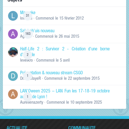
Manneke
31
lowskill
· Commencé
le 15 février 2012
Salut ch'uis nouveau
163
Ag0Nie
· Commencé
le 26 mai 2015
Half-Life 2 : Survivor 2 - Création d'une borne
d'arcade
2
levelkro
· Commencé
le 5 avril
Présentation & nouveau stream CSGO
1
Dr.KinSlayeR
· Commencé
le 22 septembre 2015
LAN'Oween 2025 – LAN Fun les 17-18-19 octobre
au sud de Lyon !
1
Aurelienazerty
· Commencé
le 10 septembre 2025
ACTUALITÉ
COMMUNAUTÉ