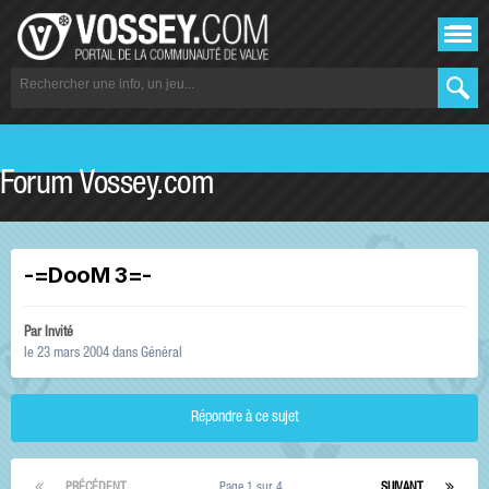
Forum Vossey.com
-=DooM 3=-
Par Invité
le 23 mars 2004
dans
Général
Répondre à ce sujet
PRÉCÉDENT
Page 1 sur 4
SUIVANT