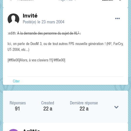
Invité
Posté(e)
le 23 mars 2004
:edith:
A la demande des personne du sujet de HL² :
Ici, on parle de DooM 3, ou de tout autres FPS nouvelle génération ! (Hl², FarCry,
UT-2004, etc...)
[#ff0e00]Alors, à vos claviers !!![/#ff0e00]
Citer
Réponses
Created
Dernière réponse
91
22 a
22 a