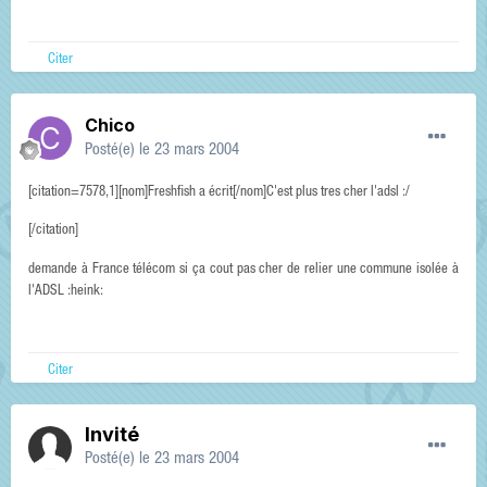
Citer
Chico
Posté(e)
le 23 mars 2004
[citation=7578,1][nom]Freshfish a écrit[/nom]C'est plus tres cher l'adsl :/
[/citation]
demande à France télécom si ça cout pas cher de relier une commune isolée à
l'ADSL :heink:
Citer
Invité
Posté(e)
le 23 mars 2004