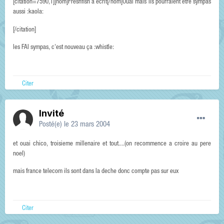
[citation=7590,1][nom]Freshfish a écrit[/nom]Ouai mais ils pourraient etre sympas
aussi :kaola:
[/citation]
les FAI sympas, c'est nouveau ça :whistle:
Citer
Invité
Posté(e)
le 23 mars 2004
et ouai chico, troisieme millenaire et tout....(on recommence a croire au pere
noel)
mais france telecom ils sont dans la deche donc compte pas sur eux
Citer