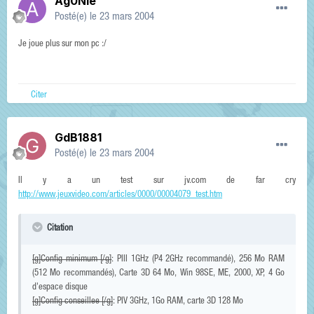
Ag0Nie
Posté(e)
le 23 mars 2004
Je joue plus sur mon pc :/
Citer
GdB1881
Posté(e)
le 23 mars 2004
Il y a un test sur jv.com de far cry
http://www.jeuxvideo.com/articles/0000/00004079_test.htm
Citation
[g]Config minimum [/g]
: PIII 1GHz (P4 2GHz recommandé), 256 Mo RAM
(512 Mo recommandés), Carte 3D 64 Mo, Win 98SE, ME, 2000, XP, 4 Go
d'espace disque
[g]Config conseillee [/g]
: PIV 3GHz, 1Go RAM, carte 3D 128 Mo