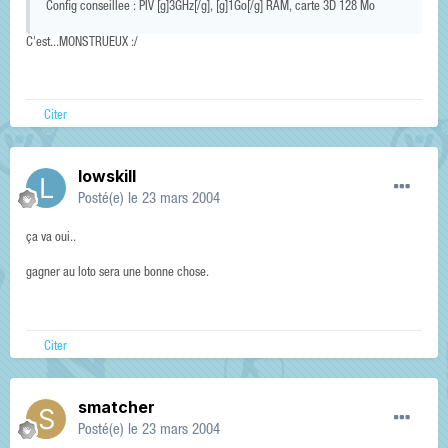
Config conseillee : PIV [g]3GHz[/g], [g]1Go[/g] RAM, carte 3D 128 Mo
C'est...MONSTRUEUX :/
Citer
lowskill
Posté(e)
le 23 mars 2004
ça va oui..
gagner au loto sera une bonne chose.
Citer
smatcher
Posté(e)
le 23 mars 2004