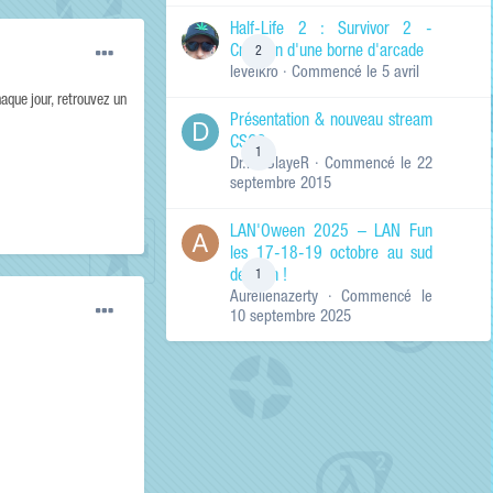
de ma recherche
RECHERCHER LES
Half-Life 2 : Survivor 2 -
RÉSULTATS DANS…
Création d'une borne d'arcade
2
levelkro
· Commencé
le 5 avril
Titres et corps
des contenus
aque jour, retrouvez un
Présentation & nouveau stream
Titres des
CSGO
contenus
1
Dr.KinSlayeR
· Commencé
le 22
uniquement
septembre 2015
LAN'Oween 2025 – LAN Fun
les 17-18-19 octobre au sud
de Lyon !
1
Aurelienazerty
· Commencé
le
10 septembre 2025