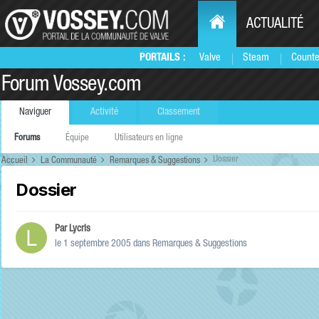
ACTUALITÉ
PORTAILS :
Valve
Steam
Counte
Forum Vossey.com
Naviguer
Activité
Classement
Forums
Équipe
Utilisateurs en ligne
Dossier
Accueil
La Communauté
Remarques & Suggestions
Dossier
Par
Lycris
le 1 septembre 2005
dans
Remarques & Suggestions