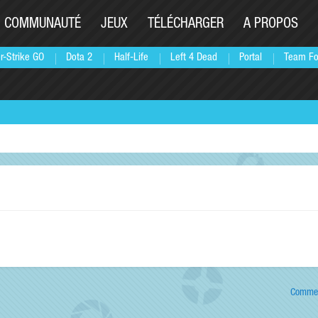
COMMUNAUTÉ
JEUX
TÉLÉCHARGER
A PROPOS
r-Strike GO
Dota 2
Half-Life
Left 4 Dead
Portal
Team Fo
Commen