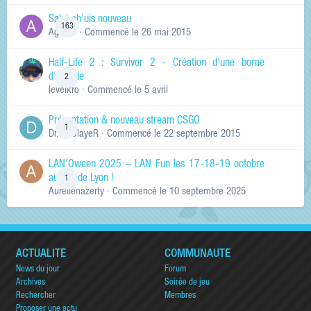
Salut ch'uis nouveau
163
Ag0Nie
· Commencé
le 26 mai 2015
Half-Life 2 : Survivor 2 - Création d'une borne
d'arcade
2
levelkro
· Commencé
le 5 avril
Présentation & nouveau stream CSGO
1
Dr.KinSlayeR
· Commencé
le 22 septembre 2015
LAN'Oween 2025 – LAN Fun les 17-18-19 octobre
au sud de Lyon !
1
Aurelienazerty
· Commencé
le 10 septembre 2025
ACTUALITÉ
COMMUNAUTÉ
News du jour
Forum
Archives
Soirée de jeu
Rechercher
Membres
Proposer une actu