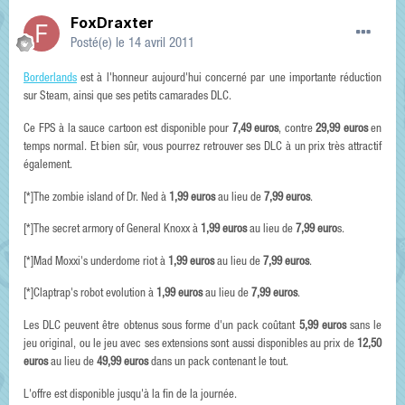
FoxDraxter
Posté(e)
le 14 avril 2011
Borderlands
est à l'honneur aujourd'hui concerné par une importante réduction
sur Steam, ainsi que ses petits camarades DLC.
Ce FPS à la sauce cartoon est disponible pour
7,49 euros
, contre
29,99 euros
en
temps normal. Et bien sûr, vous pourrez retrouver ses DLC à un prix très attractif
également.
[*]The zombie island of Dr. Ned à
1,99 euros
au lieu de
7,99 euros
.
[*]The secret armory of General Knoxx à
1,99 euros
au lieu de
7,99 euro
s.
[*]Mad Moxxi's underdome riot à
1,99 euros
au lieu de
7,99 euros
.
[*]Claptrap's robot evolution à
1,99 euros
au lieu de
7,99 euros
.
Les DLC peuvent être obtenus sous forme d'un pack coûtant
5,99 euros
sans le
jeu original, ou le jeu avec ses extensions sont aussi disponibles au prix de
12,50
euros
au lieu de
49,99 euros
dans un pack contenant le tout.
L'offre est disponible jusqu'à la fin de la journée.