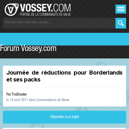
Forum Vossey.com
Journée de réductions pour Borderlands
et ses packs
Par
FoxDraxter
le 14 avril 2011
dans
Commentaires de News
Répondre à ce sujet