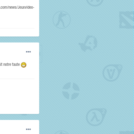
ey.com/news/Jeuxvideo-
it notre faute