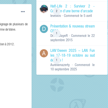
de ma recherche
RECHERCHER LES
Half-Life 2 : Survivor 2 -
RÉSULTATS DANS…
Création d'une borne d'arcade
2
levelkro
· Commencé
le 5 avril
Titres et corps
des contenus
ignage de plusieurs de
Présentation & nouveau stream
Titres des
orme de Valve.
CSGO
contenus
1
Dr.KinSlayeR
· Commencé
le 22
uniquement
septembre 2015
ation à 2012.
LAN'Oween 2025 – LAN Fun
les 17-18-19 octobre au sud
de Lyon !
1
Aurelienazerty
· Commencé
le
10 septembre 2025