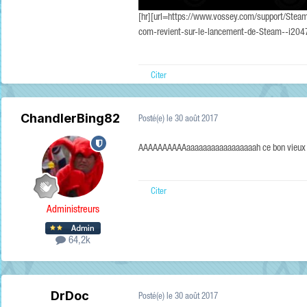
[hr][url=https://www.vossey.com/support/Steam
com-revient-sur-le-lancement-de-Steam--i20476.
Citer
ChandlerBing82
Posté(e)
le 30 août 2017
AAAAAAAAAAaaaaaaaaaaaaaaaaah ce bon vieux démar
Citer
Administreurs
64,2k
DrDoc
Posté(e)
le 30 août 2017