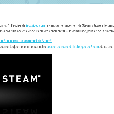
onnu...", l'équipe de
jeuxvideo.com
revient sur le lancement de Steam à travers le témo
rs à nos plus anciens visiteurs qui ont connu en 2003 le démarrage, poussif, de la platef
que "J'ai connu... le lancement de Steam"
s pourrez toujours enchainer sur notre
dossier qui reprend l'historique de Steam
, de sa cré