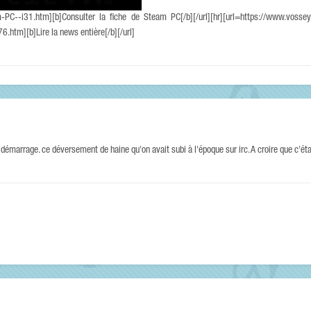
-PC--i31.htm][b]Consulter la fiche de Steam PC[/b][/url][hr][url=https://www.voss
htm][b]Lire la news entière[/b][/url]
rage. ce déversement de haine qu'on avait subi à l'époque sur irc. A croire que c'éta