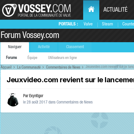
ACTUALITÉ
PORTAILS :
Valve
Steam
Counte
Forum Vossey.com
Naviguer
Activité
Classement
Forums
Équipe
Utilisateurs en ligne
Jeuxvideo.com revient sur le la
Accueil
La Communauté
Commentaires de News
Jeuxvideo.com revient sur le lancem
Par
Exyntigor
le 28 août 2017
dans
Commentaires de News