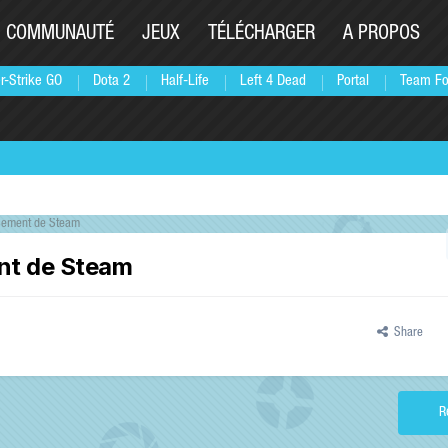
COMMUNAUTÉ
JEUX
TÉLÉCHARGER
A PROPOS
r-Strike GO
Dota 2
Half-Life
Left 4 Dead
Portal
Team Fo
ncement de Steam
ent de Steam
Share
R