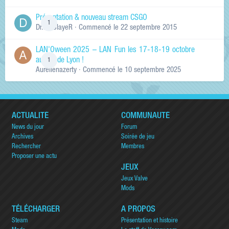
Présentation & nouveau stream CSGO
1
Dr.KinSlayeR
· Commencé
le 22 septembre 2015
LAN'Oween 2025 – LAN Fun les 17-18-19 octobre
au sud de Lyon !
1
Aurelienazerty
· Commencé
le 10 septembre 2025
ACTUALITÉ
COMMUNAUTÉ
News du jour
Forum
Archives
Soirée de jeu
Rechercher
Membres
Proposer une actu
JEUX
Jeux Valve
Mods
TÉLÉCHARGER
A PROPOS
Steam
Présentation et histoire