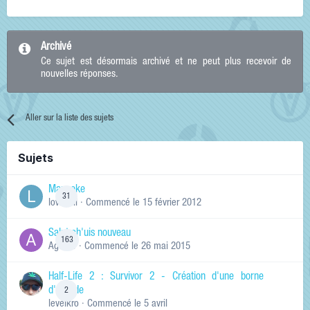
Archivé
Ce sujet est désormais archivé et ne peut plus recevoir de
nouvelles réponses.
Aller sur la liste des sujets
Sujets
Manneke
31
lowskill
· Commencé
le 15 février 2012
Salut ch'uis nouveau
163
Ag0Nie
· Commencé
le 26 mai 2015
Half-Life 2 : Survivor 2 - Création d'une borne
d'arcade
2
levelkro
· Commencé
le 5 avril