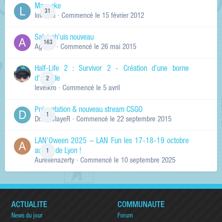
Manneke
31
lowskill
· Commencé
le 15 février 2012
Salut ch'uis nouveau
163
Ag0Nie
· Commencé
le 26 mai 2015
Half-Life 2 : Survivor 2 - Création d'une borne
d'arcade
2
levelkro
· Commencé
le 5 avril
Présentation & nouveau stream CSGO
1
Dr.KinSlayeR
· Commencé
le 22 septembre 2015
LAN'Oween 2025 – LAN Fun les 17-18-19 octobre
au sud de Lyon !
1
Aurelienazerty
· Commencé
le 10 septembre 2025
ACTUALITÉ
COMMUNAUTÉ
News du jour
Forum