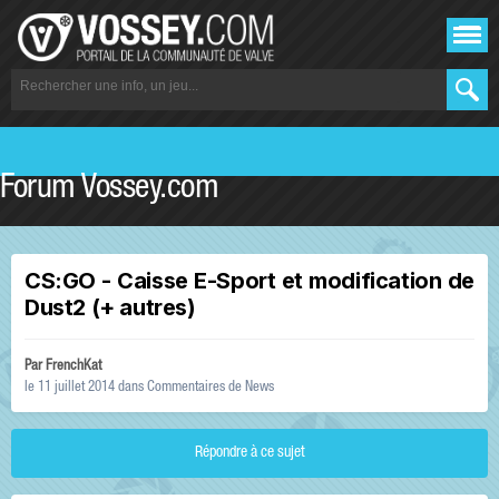
Forum Vossey.com
CS:GO - Caisse E-Sport et modification de
Dust2 (+ autres)
Par
FrenchKat
le 11 juillet 2014
dans
Commentaires de News
Répondre à ce sujet