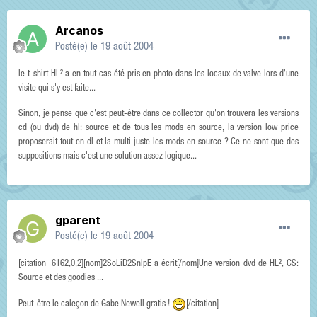
Arcanos
Posté(e)
le 19 août 2004
le t-shirt HL² a en tout cas été pris en photo dans les locaux de valve lors d'une
visite qui s'y est faite...
Sinon, je pense que c'est peut-être dans ce collector qu'on trouvera les versions
cd (ou dvd) de hl: source et de tous les mods en source, la version low price
proposerait tout en dl et la multi juste les mods en source ? Ce ne sont que des
suppositions mais c'est une solution assez logique...
gparent
Posté(e)
le 19 août 2004
[citation=6162,0,2][nom]2SoLiD2SnIpE a écrit[/nom]Une version dvd de HL², CS:
Source et des goodies ...
Peut-être le caleçon de Gabe Newell gratis !
[/citation]