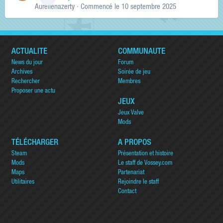
Aurelienazerty
· Commencé
le 10 septembre 2025
ACTUALITÉ
COMMUNAUTÉ
News du jour
Forum
Archives
Soirée de jeu
Rechercher
Membres
Proposer une actu
JEUX
Jeux Valve
Mods
TÉLÉCHARGER
A PROPOS
Steam
Présentation et histoire
Mods
Le staff de Vossey.com
Maps
Partenariat
Utilitaires
Rejoindre le staff
Contact