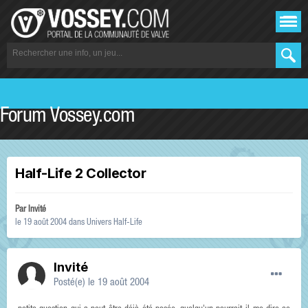
Forum Vossey.com
Half-Life 2 Collector
Par Invité
le 19 août 2004
dans
Univers Half-Life
Invité
Posté(e)
le 19 août 2004