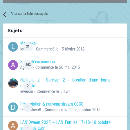
Aller sur la liste des sujets
Sujets
Manneke
31
lowskill
· Commencé
le 15 février 2012
Salut ch'uis nouveau
163
Ag0Nie
· Commencé
le 26 mai 2015
Half-Life 2 : Survivor 2 - Création d'une borne
d'arcade
2
levelkro
· Commencé
le 5 avril
Présentation & nouveau stream CSGO
1
Dr.KinSlayeR
· Commencé
le 22 septembre 2015
LAN'Oween 2025 – LAN Fun les 17-18-19 octobre
au sud de Lyon !
1