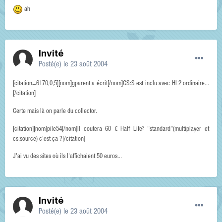
ah
Invité
Posté(e)
le 23 août 2004
[citation=6170,0,5][nom]gparent a écrit[/nom]CS:S est inclu avec HL2 ordinaire...
[/citation]
Certe mais là on parle du collector.
[citation][nom]pile54[/nom]Il coutera 60 € Half Life² "standard"(multiplayer et
cs:source) c'est ça ?[/citation]
J'ai vu des sites où ils l'affichaient 50 euros...
Invité
Posté(e)
le 23 août 2004