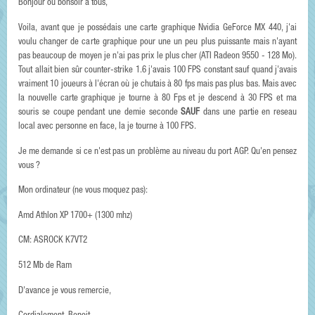
Bonjour ou bonsoir à tous,
Voila, avant que je possédais une carte graphique Nvidia GeForce MX 440, j'ai
voulu changer de carte graphique pour une un peu plus puissante mais n'ayant
pas beaucoup de moyen je n'ai pas prix le plus cher (ATI Radeon 9550 - 128 Mo).
Tout allait bien sûr counter-strike 1.6 j'avais 100 FPS constant sauf quand j'avais
vraiment 10 joueurs à l'écran où je chutais à 80 fps mais pas plus bas. Mais avec
la nouvelle carte graphique je tourne à 80 Fps et je descend à 30 FPS et ma
souris se coupe pendant une demie seconde
SAUF
dans une partie en reseau
local avec personne en face, la je tourne à 100 FPS.
Je me demande si ce n'est pas un problème au niveau du port AGP. Qu'en pensez
vous ?
Mon ordinateur (ne vous moquez pas):
Amd Athlon XP 1700+ (1300 mhz)
CM: ASROCK K7VT2
512 Mb de Ram
D'avance je vous remercie,