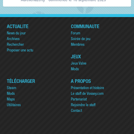
Aurelienazerty
· Commencé
le 10 septembre 2025
ACTUALITÉ
COMMUNAUTÉ
News du jour
Forum
Archives
Soirée de jeu
Rechercher
Membres
Proposer une actu
JEUX
Jeux Valve
Mods
TÉLÉCHARGER
A PROPOS
Steam
Présentation et histoire
Mods
Le staff de Vossey.com
Maps
Partenariat
Utilitaires
Rejoindre le staff
Contact