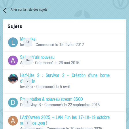
Aller sur la liste des sujets
Sujets
Manneke
31
lowskill
· Commencé
le 15 février 2012
Salut ch'uis nouveau
163
Ag0Nie
· Commencé
le 26 mai 2015
Half-Life 2 : Survivor 2 - Création d'une borne
d'arcade
2
levelkro
· Commencé
le 5 avril
Présentation & nouveau stream CSGO
1
Dr.KinSlayeR
· Commencé
le 22 septembre 2015
LAN'Oween 2025 – LAN Fun les 17-18-19 octobre
au sud de Lyon !
1