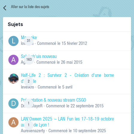
Aller sur la liste des sujets
Sujets
Manneke
31
lowskill
· Commencé
le 15 février 2012
Salut ch'uis nouveau
163
Ag0Nie
· Commencé
le 26 mai 2015
Half-Life 2 : Survivor 2 - Création d'une borne
d'arcade
2
levelkro
· Commencé
le 5 avril
Présentation & nouveau stream CSGO
1
Dr.KinSlayeR
· Commencé
le 22 septembre 2015
LAN'Oween 2025 – LAN Fun les 17-18-19 octobre
au sud de Lyon !
1
Aurelienazerty
· Commencé
le 10 septembre 2025