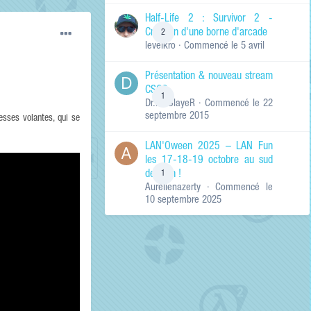
de ma recherche
RECHERCHER LES
Half-Life 2 : Survivor 2 -
RÉSULTATS DANS…
Création d'une borne d'arcade
2
levelkro
· Commencé
le 5 avril
Titres et corps
des contenus
Présentation & nouveau stream
Titres des
CSGO
contenus
1
Dr.KinSlayeR
· Commencé
le 22
uniquement
septembre 2015
esses volantes, qui se
LAN'Oween 2025 – LAN Fun
les 17-18-19 octobre au sud
de Lyon !
1
Aurelienazerty
· Commencé
le
10 septembre 2025