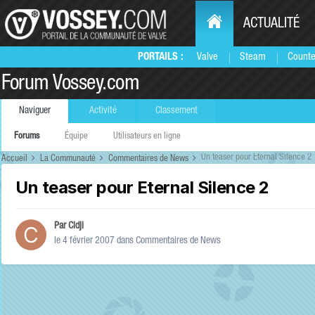
ACTUALITÉ
PORTAILS :
Valve
Steam
Counte
Forum Vossey.com
Naviguer
Activité
Classement
Forums
Équipe
Utilisateurs en ligne
Un teaser pour Eternal Silence 2
Accueil
La Communauté
Commentaires de News
Un teaser pour Eternal Silence 2
Par
Cidji
le 4 février 2007
dans
Commentaires de News