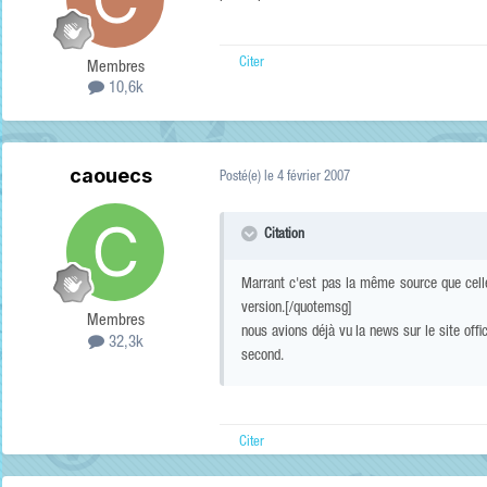
Citer
Membres
10,6k
caouecs
Posté(e)
le 4 février 2007
Citation
Marrant c'est pas la même source que celle 
version.[/quotemsg]
Membres
nous avions déjà vu la news sur le site offi
32,3k
second.
Citer