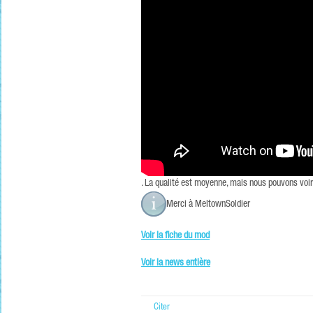
. La qualité est moyenne, mais nous pouvons voir 
Merci à MeltownSoldier
Voir la fiche du mod
Voir la news entière
Citer