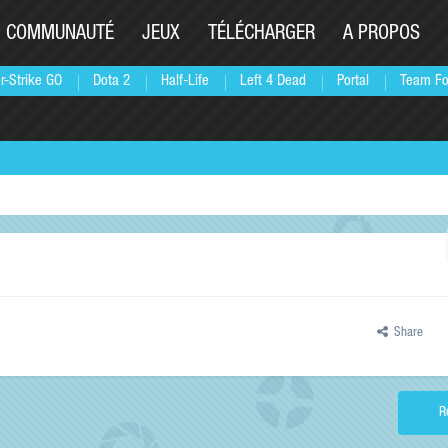
COMMUNAUTÉ
JEUX
TÉLÉCHARGER
A PROPOS
r-Strike GO
Dota 2
Half-Life
Left 4 Dead
Portal
Team Fo
Share
R