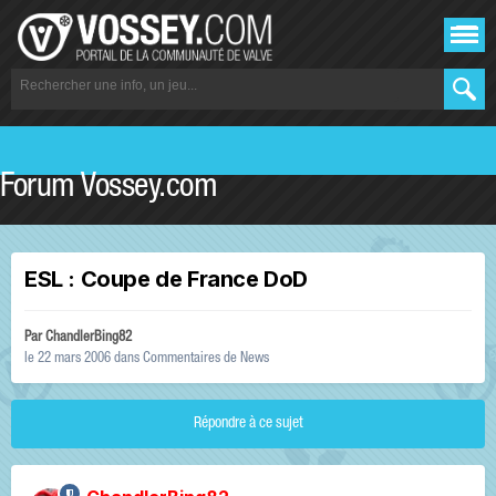
Forum Vossey.com
ESL : Coupe de France DoD
Par
ChandlerBing82
le 22 mars 2006
dans
Commentaires de News
Répondre à ce sujet