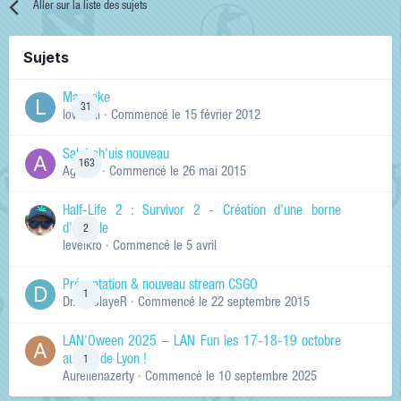
Aller sur la liste des sujets
Sujets
Manneke
31
lowskill
· Commencé
le 15 février 2012
Salut ch'uis nouveau
163
Ag0Nie
· Commencé
le 26 mai 2015
Half-Life 2 : Survivor 2 - Création d'une borne
d'arcade
2
levelkro
· Commencé
le 5 avril
Présentation & nouveau stream CSGO
1
Dr.KinSlayeR
· Commencé
le 22 septembre 2015
LAN'Oween 2025 – LAN Fun les 17-18-19 octobre
au sud de Lyon !
1
Aurelienazerty
· Commencé
le 10 septembre 2025