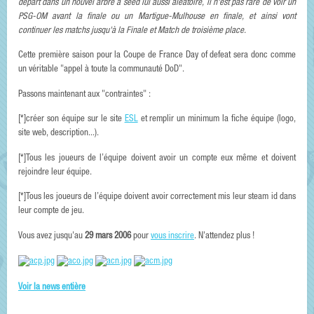
départ dans un nouvel arbre à seed lui aussi aléatoire, il n'est pas rare de voir un
PSG-OM avant la finale ou un Martigue-Mulhouse en finale, et ainsi vont
continuer les matchs jusqu'à la Finale et Match de troisième place.
Cette première saison pour la Coupe de France Day of defeat sera donc comme
un véritable "appel à toute la communauté DoD".
Passons maintenant aux "contraintes" :
[*]créer son équipe sur le site
ESL
et remplir un minimum la fiche équipe (logo,
site web, description...).
[*]Tous les joueurs de l’équipe doivent avoir un compte eux même et doivent
rejoindre leur équipe.
[*]Tous les joueurs de l’équipe doivent avoir correctement mis leur steam id dans
leur compte de jeu.
Vous avez jusqu'au
29 mars 2006
pour
vous inscrire
. N'attendez plus !
Voir la news entière