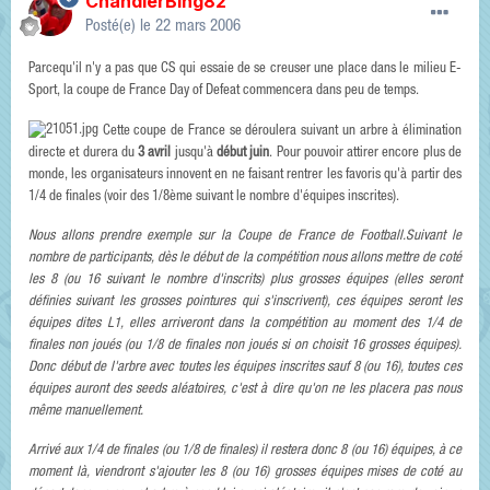
ChandlerBing82
Posté(e)
le 22 mars 2006
Parcequ'il n'y a pas que CS qui essaie de se creuser une place dans le milieu E-
Sport, la coupe de France Day of Defeat commencera dans peu de temps.
Cette coupe de France se déroulera suivant un arbre à élimination
directe et durera du
3 avril
jusqu'à
début juin
. Pour pouvoir attirer encore plus de
monde, les organisateurs innovent en ne faisant rentrer les favoris qu'à partir des
1/4 de finales (voir des 1/8ème suivant le nombre d'équipes inscrites).
Nous allons prendre exemple sur la Coupe de France de Football.Suivant le
nombre de participants, dès le début de la compétition nous allons mettre de coté
les 8 (ou 16 suivant le nombre d'inscrits) plus grosses équipes (elles seront
définies suivant les grosses pointures qui s'inscrivent), ces équipes seront les
équipes dites L1, elles arriveront dans la compétition au moment des 1/4 de
finales non joués (ou 1/8 de finales non joués si on choisit 16 grosses équipes).
Donc début de l'arbre avec toutes les équipes inscrites sauf 8 (ou 16), toutes ces
équipes auront des seeds aléatoires, c'est à dire qu'on ne les placera pas nous
même manuellement.
Arrivé aux 1/4 de finales (ou 1/8 de finales) il restera donc 8 (ou 16) équipes, à ce
moment là, viendront s'ajouter les 8 (ou 16) grosses équipes mises de coté au