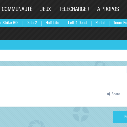
COMMUNAUTÉ
JEUX
TÉLÉCHARGER
A PROPOS
r-Strike GO
Dota 2
Half-Life
Left 4 Dead
Portal
Team Fo
Share
R