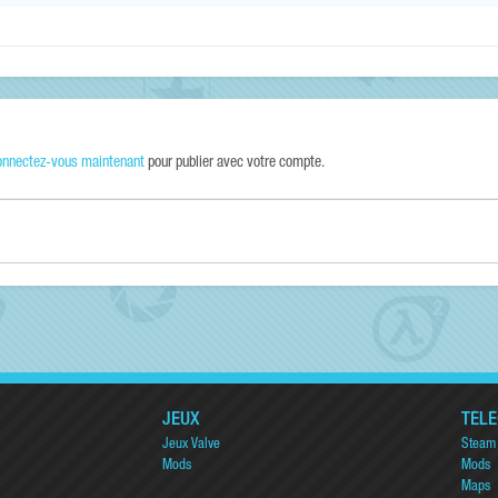
onnectez-vous maintenant
pour publier avec votre compte.
JEUX
TÉL
Jeux Valve
Steam
Mods
Mods
Maps