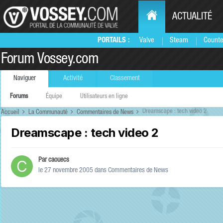
ACTUALITÉ
PORTAILS :
Valve
Steam
Counte
Forum Vossey.com
Naviguer
Activité
Classement
Forums
Équipe
Utilisateurs en ligne
Dreamscape : tech video 2
Accueil
La Communauté
Commentaires de News
Dreamscape : tech video 2
Par
caouecs
le 27 novembre 2005
dans
Commentaires de News