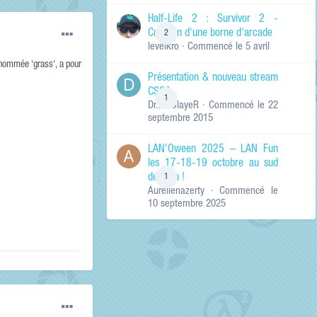
de ma recherche
RECHERCHER LES
Half-Life 2 : Survivor 2 -
RÉSULTATS DANS…
Création d'une borne d'arcade
2
levelkro
· Commencé
le 5 avril
Titres et corps
des contenus
 nommée 'grass', a pour
Présentation & nouveau stream
Titres des
CSGO
contenus
1
Dr.KinSlayeR
· Commencé
le 22
uniquement
septembre 2015
LAN'Oween 2025 – LAN Fun
les 17-18-19 octobre au sud
de Lyon !
1
Aurelienazerty
· Commencé
le
10 septembre 2025