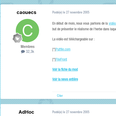
caouecs
Posté(e)
le 27 novembre 2005
En début de mois, nous vous parlions de la
vidéo 
but de présenter le réalisme de l'herbe dans laque
La vidéo est téléchargeable sur :
Membres
[*]
Putfile.com
32,3k
[*]
FileFront
Voir la fiche du mod
Voir la news entière
Citer
AdHoc
Posté(e)
le 27 novembre 2005