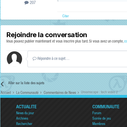
207
Citer
Rejoindre la conversation
Vous pouvez publier maintenant et vous inscrire plus tard. Si vous avez un compte,
c
Répondre à ce sujet…
Aller sur la liste des sujets
Dreamscape : tech video 2
Accueil
La Communauté
Commentaires de News
ACTUALITÉ
COMMUNAUTÉ
News du jour
Forum
Archives
Soirée de jeu
Rechercher
Membres