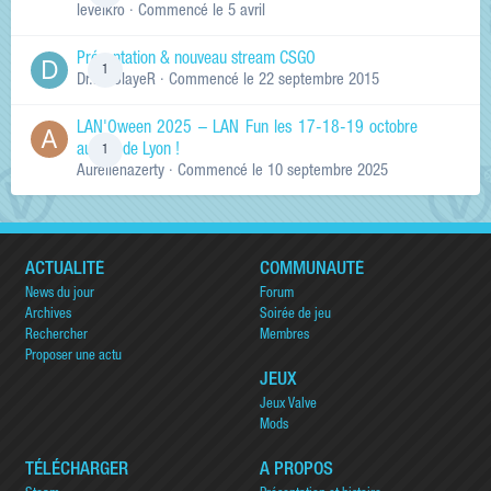
levelkro
· Commencé
le 5 avril
Présentation & nouveau stream CSGO
1
Dr.KinSlayeR
· Commencé
le 22 septembre 2015
LAN'Oween 2025 – LAN Fun les 17-18-19 octobre
au sud de Lyon !
1
Aurelienazerty
· Commencé
le 10 septembre 2025
ACTUALITÉ
COMMUNAUTÉ
News du jour
Forum
Archives
Soirée de jeu
Rechercher
Membres
Proposer une actu
JEUX
Jeux Valve
Mods
TÉLÉCHARGER
A PROPOS