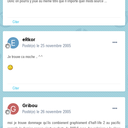
Donc on pourra y joué au meme titre que n'importe quel mods source ...
Citer
eRkor
Posté(e)
le 25 novembre 2005
Je trouve ca moche .. ^^
Citer
Gribou
Posté(e)
le 26 novembre 2005
moi je trouve dommage qu'ils combienent graphisment d'half-life 2 au pacific