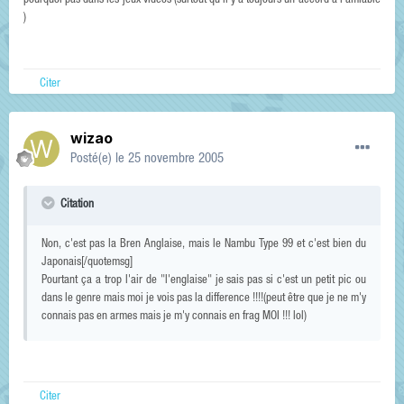
pourquoi pas dans les jeux vidéos (surtout qu'il y a toujours un accord à l amiable
)
Citer
wizao
Posté(e)
le 25 novembre 2005
Citation
Non, c'est pas la Bren Anglaise, mais le Nambu Type 99 et c'est bien du
Japonais[/quotemsg]
Pourtant ça a trop l'air de "l'englaise" je sais pas si c'est un petit pic ou
dans le genre mais moi je vois pas la difference !!!!(peut être que je ne m'y
connais pas en armes mais je m'y connais en frag MOI !!! lol)
Citer