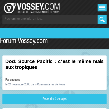
Forum Vossey.com
Dod: Source Pacific : c'est le même mais
aux tropiques
Par
caouecs
le 24 novembre 2005
dans
Commentaires de News
Répondre à ce sujet