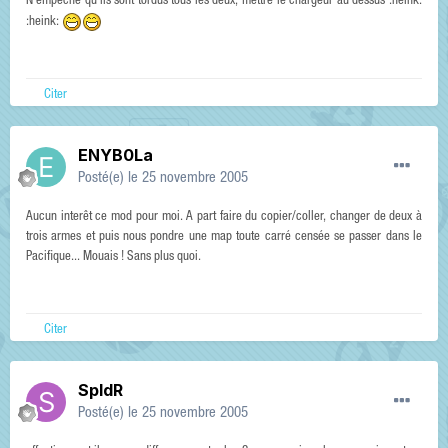
N'empêche qu'ils sont tordus tous les deux, mettre le chargeur au dessus :heink:
:heink:
Citer
ENYB0La
Posté(e)
le 25 novembre 2005
Aucun interêt ce mod pour moi. A part faire du copier/coller, changer de deux à
trois armes et puis nous pondre une map toute carré censée se passer dans le
Pacifique... Mouais ! Sans plus quoi.
Citer
SpIdR
Posté(e)
le 25 novembre 2005