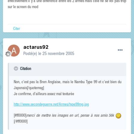
effectivement il y a une difference entre les 2 armes mais cele ne se voi pas trop
sur le screen du mod
Citer
actarus92
Posté(e)
le 25 novembre 2005
Citation
Non, c'est pas la Bren Anglaise, mais le Nambu Type 99 et c'est bien du
Japonais[/quotemsg]
Je confirme, d'ailleurs assez mal texturée
http://www.secondeguerre.net/Armes/type99mg.jpg
[#ff0000]
merci de mettre les images en url, pense à nos amis 56k
[/#ff0000]