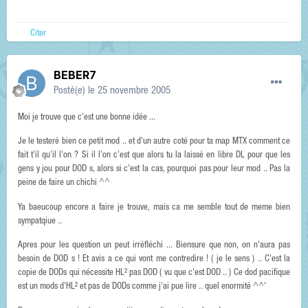
Citer
BEBER7
Posté(e)
le 25 novembre 2005
Moi je trouve que c'est une bonne idée ...
Je le testeré bien ce petit mod .. et d'un autre coté pour ta map MTX comment ce
fait t'il qu'il l'on ? Si il l'on c'est que alors tu la laissé en libre DL pour que les
gens y jou pour DOD s, alors si c'est la cas, pourquoi pas pour leur mod .. Pas la
peine de faire un chichi ^^
Ya baeucoup encore a faire je trouve, mais ca me semble tout de meme bien
sympatqiue ..
Apres pour les question un peut irréfléchi ... Biensure que non, on n'aura pas
besoin de DOD s ! Et avis a ce qui vont me contredire ! ( je le sens ) .. C'est la
copie de DODs qui nécessite HL² pas DOD ( vu que c'est DOD .. ) Ce dod pacifique
est un mods d'HL² et pas de DODs comme j'ai pue lire .. quel enormité ^^'