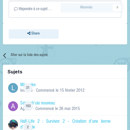
Abonnés
0
Répondre à ce sujet…
Share
Aller sur la liste des sujets
Sujets
Manneke
31
lowskill
· Commencé
le 15 février 2012
Salut ch'uis nouveau
163
Ag0Nie
· Commencé
le 26 mai 2015
Half-Life 2 : Survivor 2 - Création d'une borne
d'arcade
2