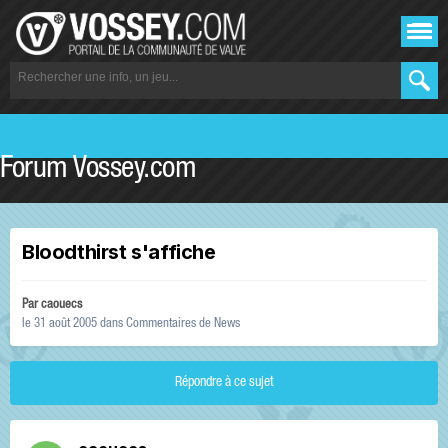
Forum Vossey.com
Bloodthirst s'affiche
Par
caouecs
le 31 août 2005
dans
Commentaires de News
Répondre à ce sujet