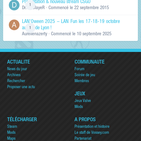
Présentation & nouveau stream CSGO
1
Dr.KinSlayeR
· Commencé
le 22 septembre 2015
LAN'Oween 2025 – LAN Fun les 17-18-19 octobre
au sud de Lyon !
1
Aurelienazerty
· Commencé
le 10 septembre 2025
ACTUALITÉ
COMMUNAUTÉ
News du jour
Forum
Archives
Soirée de jeu
Rechercher
Membres
Proposer une actu
JEUX
Jeux Valve
Mods
TÉLÉCHARGER
A PROPOS
Steam
Présentation et histoire
Mods
Le staff de Vossey.com
Maps
Partenariat