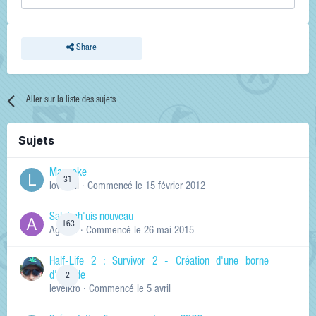
Share
Aller sur la liste des sujets
Sujets
Manneke
31
lowskill
· Commencé
le 15 février 2012
Salut ch'uis nouveau
163
Ag0Nie
· Commencé
le 26 mai 2015
Half-Life 2 : Survivor 2 - Création d'une borne
d'arcade
2
levelkro
· Commencé
le 5 avril