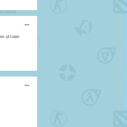
es. :pt1cable: