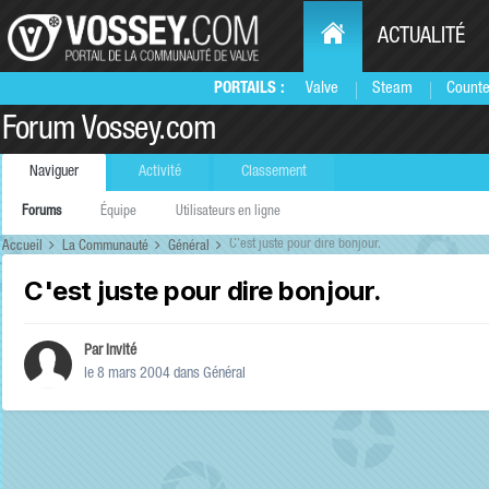
ACTUALITÉ
PORTAILS :
Valve
Steam
Counte
Forum Vossey.com
Naviguer
Activité
Classement
Forums
Équipe
Utilisateurs en ligne
C'est juste pour dire bonjour.
Accueil
La Communauté
Général
C'est juste pour dire bonjour.
Par Invité
le 8 mars 2004
dans
Général