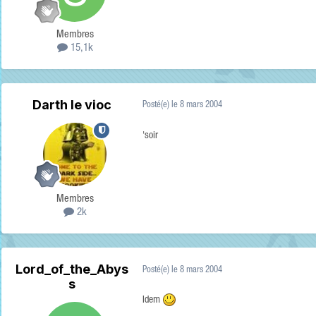
Membres
15,1k
Darth le vioc
Posté(e)
le 8 mars 2004
'soir
Membres
2k
Lord_of_the_Abys
Posté(e)
le 8 mars 2004
s
Idem