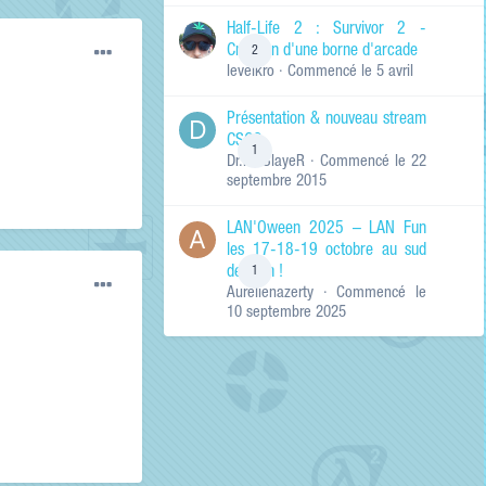
de ma recherche
RECHERCHER LES
Half-Life 2 : Survivor 2 -
RÉSULTATS DANS…
Création d'une borne d'arcade
2
levelkro
· Commencé
le 5 avril
Titres et corps
des contenus
Présentation & nouveau stream
Titres des
CSGO
contenus
1
Dr.KinSlayeR
· Commencé
le 22
uniquement
septembre 2015
LAN'Oween 2025 – LAN Fun
les 17-18-19 octobre au sud
de Lyon !
1
Aurelienazerty
· Commencé
le
10 septembre 2025