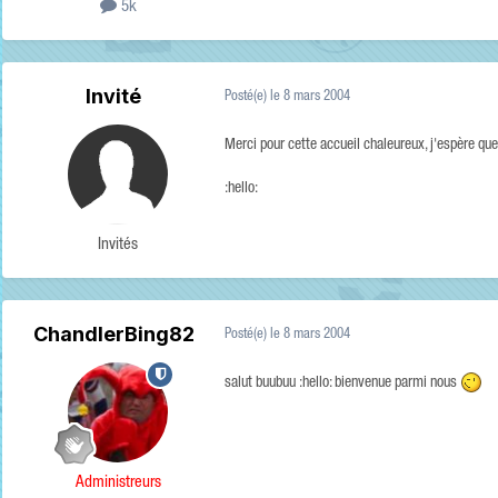
5k
Invité
Posté(e)
le 8 mars 2004
Merci pour cette accueil chaleureux, j'espère q
:hello:
Invités
ChandlerBing82
Posté(e)
le 8 mars 2004
salut buubuu :hello: bienvenue parmi nous
Administreurs