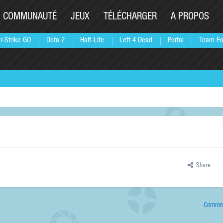
COMMUNAUTÉ
JEUX
TÉLÉCHARGER
A PROPOS
r-Strike GO
Dota 2
Half-Life
Left 4 Dead
Portal
Team Fo
Share
Commen