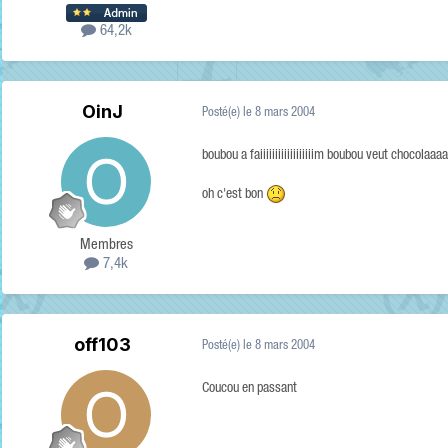
64,2k
OinJ
Posté(e)
le 8 mars 2004
boubou a faiiiiiiiiiiiiiiiiiim boubou veut chocola
oh c'est bon
Membres
7,4k
off103
Posté(e)
le 8 mars 2004
Coucou en passant