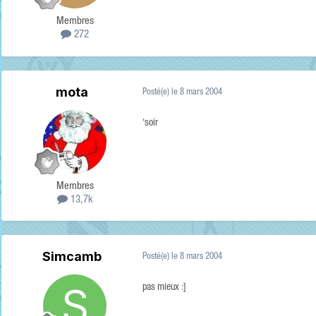
Membres
272
mota
Posté(e)
le 8 mars 2004
'soir
Membres
13,7k
Simcamb
Posté(e)
le 8 mars 2004
pas mieux :]