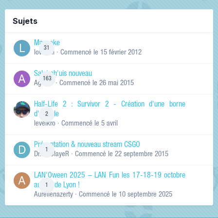
Sujets
Manneke
31
lowskill
· Commencé
le 15 février 2012
Salut ch'uis nouveau
163
Ag0Nie
· Commencé
le 26 mai 2015
Half-Life 2 : Survivor 2 - Création d'une borne
d'arcade
2
levelkro
· Commencé
le 5 avril
Présentation & nouveau stream CSGO
1
Dr.KinSlayeR
· Commencé
le 22 septembre 2015
LAN'Oween 2025 – LAN Fun les 17-18-19 octobre
au sud de Lyon !
1
Aurelienazerty
· Commencé
le 10 septembre 2025