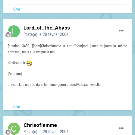
Citer
Lord_of_the_Abyss
Posté(e)
le 29 février 2004
[citation=3469,1][nom]Chrisoflamme a écrit[/nom]moi j'met toujours la même
adresse , mais elle est pas à moi
dtc@voila.fr
[/citation].
J'avais fais un truc dans le même genre : dans@ton.cul :whistle:
Citer
Chrisoflamme
Posté(e)
le 29 février 2004