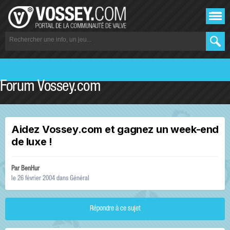
Forum Vossey.com
Aidez Vossey.com et gagnez un week-end
de luxe !
Par
BenHur
le 26 février 2004
dans
Général
Répondre à ce sujet