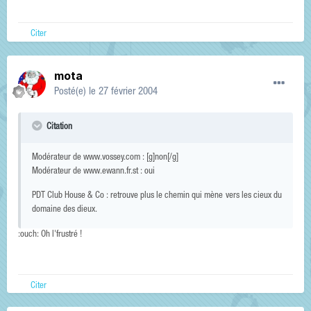
Citer
mota
Posté(e)
le 27 février 2004
Citation
Modérateur de www.vossey.com : [g]non[/g]
Modérateur de www.ewann.fr.st : oui
PDT Club House & Co : retrouve plus le chemin qui mène vers les cieux du
domaine des dieux.
:ouch: Oh l'frustré !
Citer