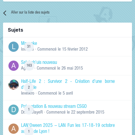
Aller sur la liste des sujets
Sujets
Manneke
31
lowskill
· Commencé
le 15 février 2012
Salut ch'uis nouveau
163
Ag0Nie
· Commencé
le 26 mai 2015
Half-Life 2 : Survivor 2 - Création d'une borne
d'arcade
2
levelkro
· Commencé
le 5 avril
Présentation & nouveau stream CSGO
1
Dr.KinSlayeR
· Commencé
le 22 septembre 2015
LAN'Oween 2025 – LAN Fun les 17-18-19 octobre
au sud de Lyon !
1