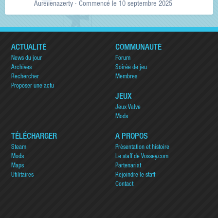
Aurelienazerty
· Commencé
le 10 septembre 2025
ACTUALITÉ
COMMUNAUTÉ
News du jour
Forum
Archives
Soirée de jeu
Rechercher
Membres
Proposer une actu
JEUX
Jeux Valve
Mods
TÉLÉCHARGER
A PROPOS
Steam
Présentation et histoire
Mods
Le staff de Vossey.com
Maps
Partenariat
Utilitaires
Rejoindre le staff
Contact