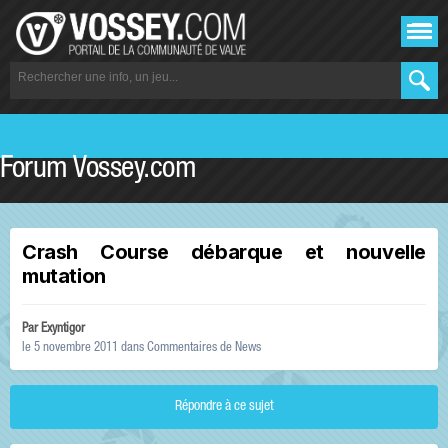
Forum Vossey.com
Crash Course débarque et nouvelle
mutation
Par
Exyntigor
le 5 novembre 2011
dans
Commentaires de News
Répondre à ce sujet